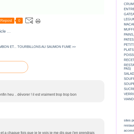
CRUM
ENTR
GATE
LEGU
Repost
0
MACA
MUFFI
icle
…
PAINS
PATES
PETIT
BON ET...
TOURBILLONS AU SAUMON FUME >>
PLATS
POISS
RECE
REST
PAS)
SALA
SOUF
SOUP
SUCR
VERR
nfin heu .. dévorer ! il est vraiment trop trop bon
VIAND
sites p
restau
access
X et a chaque fois que je le vois je me dis que j'en prendrais