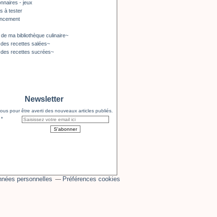
nnaires - jeux
s à tester
encement
 de ma bibliothèque culinaire~
 des recettes salées~
 des recettes sucrées~
Newsletter
us pour être averti des nouveaux articles publiés.
nnées personnelles
Préférences cookies