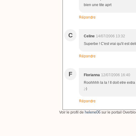
bien une tite aprt
Répondre
C
Celine
14/07/2006 13:32
Superbe ! C'est vrai qu'il est de
Répondre
F
Florianna
12/07/2006 16:40
Roohhhh la la ! Il doit etre extr
;-)
Répondre
helene06
Voir le profil de
sur le portail Overbl