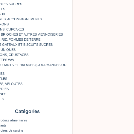
BLES SUCRES
EES
AUX
MES, ACCOMPAGNEMENTS
RONS
NS, CUPCAKES
, BRIOCHES ET AUTRES VIENNOISERIES
, RIZ, POMMES DE TERRE
S GATEAUX ET BISCUITS SUCRES
 UNIQUES
ONS, CRUSTACES
TTES WW
AURANTS ET BALADES (GOURMANDES OU
DES
FLES
ES, VELOUTES
ERIES
INES
ES
Catégories
roduits alimentaires
rants
oires de cuisine