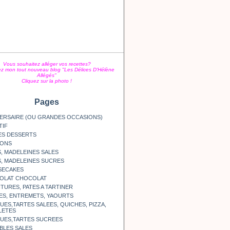
Vous souhaitez alléger vos recettes?
z mon tout nouveau blog "Les Délices D'Hélène
Allégés"
Cliquez sur la photo !
Pages
ERSAIRE (OU GRANDES OCCASIONS)
TIF
ES DESSERTS
SONS
, MADELEINES SALES
, MADELEINES SUCRES
SECAKES
OLAT CHOCOLAT
TURES, PATES A TARTINER
ES, ENTREMETS, YAOURTS
ES,TARTES SALEES, QUICHES, PIZZA,
LETES
UES,TARTES SUCREES
BLES SALES