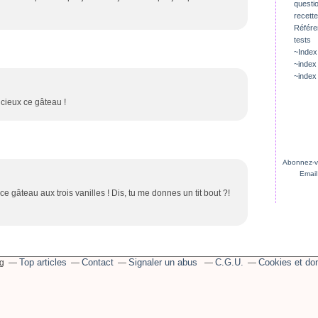
questio
recette
Référ
tests
~Index
~index
~index
licieux ce gâteau !
Abonnez-vo
Email
a ce gâteau aux trois vanilles ! Dis, tu me donnes un tit bout ?!
Top articles
Contact
Signaler un abus
C.G.U.
Cookies et do
og