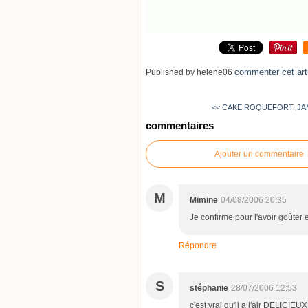
commenter cet art
Published by helene06
<< CAKE ROQUEFORT, JAM
commentaires
Ajouter un commentaire
M
Mimine
04/08/2006 20:35
Je confirme pour l'avoir goûter e
Répondre
S
stéphanie
28/07/2006 12:53
c'est vrai qu'il a l'air DELICIEU