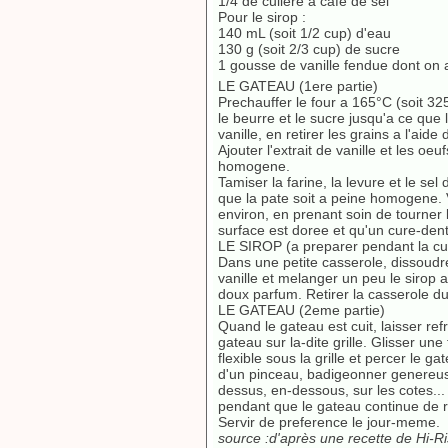
1/4 de cuilere a cafe de sel
Pour le sirop :
140 mL (soit 1/2 cup) d'eau
130 g (soit 2/3 cup) de sucre
1 gousse de vanille fendue dont on a
LE GATEAU (1ere partie)
Prechauffer le four a 165°C (soit 3
le beurre et le sucre jusqu'a ce que
vanille, en retirer les grains a l'ai
Ajouter l'extrait de vanille et les oe
homogene.
Tamiser la farine, la levure et le sel
que la pate soit a peine homogene. 
environ, en prenant soin de tourner 
surface est doree et qu'un cure-dent
LE SIROP (a preparer pendant la cu
Dans une petite casserole, dissoudr
vanille et melanger un peu le sirop a
doux parfum. Retirer la casserole du
LE GATEAU (2eme partie)
Quand le gateau est cuit, laisser ref
gateau sur la-dite grille. Glisser un
flexible sous la grille et percer le ga
d'un pinceau, badigeonner genereuseme
dessus, en-dessous, sur les cotes..
pendant que le gateau continue de re
Servir de preference le jour-meme.
source :d'après une recette de Hi-