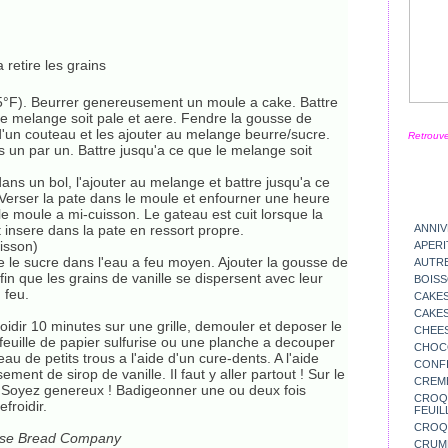
 retire les grains
25°F). Beurrer genereusement un moule a cake. Battre
 le melange soit pale et aere. Fendre la gousse de
de d'un couteau et les ajouter au melange beurre/sucre.
Retrouve
ufs un par un. Battre jusqu'a ce que le melange soit
 dans un bol, l'ajouter au melange et battre jusqu'a ce
Verser la pate dans le moule et enfourner une heure
le moule a mi-cuisson. Le gateau est cuit lorsque la
 insere dans la pate en ressort propre.
ANNIV
isson)
APERI
e le sucre dans l'eau a feu moyen. Ajouter la gousse de
AUTR
fin que les grains de vanille se dispersent avec leur
BOIS
 feu.
CAKES
CAKES
roidir 10 minutes sur une grille, demouler et deposer le
CHEE
e feuille de papier sulfurise ou une planche a decouper
CHOC
teau de petits trous a l'aide d'un cure-dents. A l'aide
CONFI
nt de sirop de vanille. Il faut y aller partout ! Sur le
CREM
. Soyez genereux ! Badigeonner une ou deux fois
CROQU
froidir.
FEUIL
CROQ
Rise Bread Company
CRUM