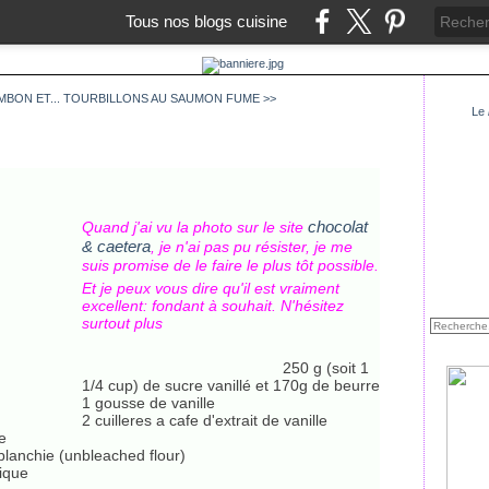
Tous nos blogs cuisine
BON ET...
TOURBILLONS AU SAUMON FUME >>
Le
chocolat
Quand j'ai vu la photo sur le site
& caetera
, je n'ai pas pu résister, je me
suis promise de le faire le plus tôt possible.
Et je peux vous dire qu'il est vraiment
excellent: fondant à souhait. N'hésitez
surtout plus
250 g (soit 1
1/4 cup) de sucre vanillé et 170g de beurre
1 gousse de vanille
2 cuilleres a cafe d'extrait de vanille
e
 blanchie (unbleached flour)
mique