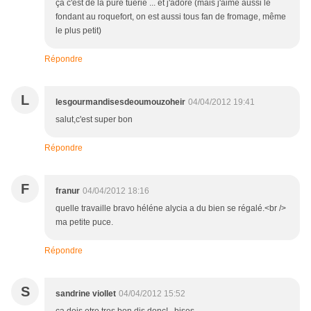
ça c'est de la pure tuerie ... et j'adore (mais j'aime aussi le
fondant au roquefort, on est aussi tous fan de fromage, même
le plus petit)
Répondre
L
lesgourmandisesdeoumouzoheir
04/04/2012 19:41
salut,c'est super bon
Répondre
F
franur
04/04/2012 18:16
quelle travaille bravo héléne alycia a du bien se régalé.<br />
ma petite puce.
Répondre
S
sandrine viollet
04/04/2012 15:52