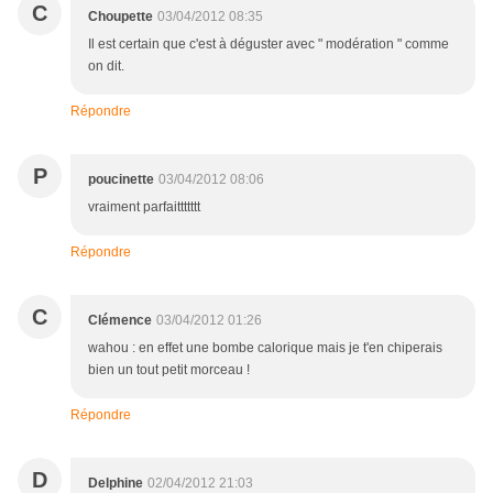
C
Choupette
03/04/2012 08:35
Il est certain que c'est à déguster avec " modération " comme
on dit.
Répondre
P
poucinette
03/04/2012 08:06
vraiment parfaittttttt
Répondre
C
Clémence
03/04/2012 01:26
wahou : en effet une bombe calorique mais je t'en chiperais
bien un tout petit morceau !
Répondre
D
Delphine
02/04/2012 21:03