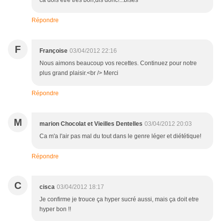
ca dois etre tres bon,dis donc!...bises
Répondre
F
Françoise
03/04/2012 22:16
Nous aimons beaucoup vos recettes. Continuez pour notre
plus grand plaisir.<br /> Merci
Répondre
M
marion Chocolat et Vieilles Dentelles
03/04/2012 20:03
Ca m'a l'air pas mal du tout dans le genre léger et diététique!
Répondre
C
cisca
03/04/2012 18:17
Je confirme je trouce ça hyper sucré aussi, mais ça doit etre
hyper bon !!