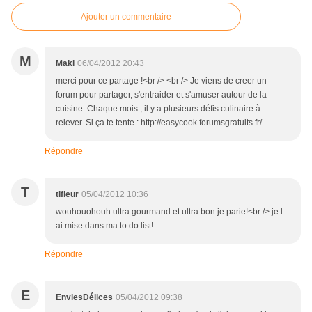
Ajouter un commentaire
M
Maki
06/04/2012 20:43
merci pour ce partage !<br /> <br /> Je viens de creer un
forum pour partager, s'entraider et s'amuser autour de la
cuisine. Chaque mois , il y a plusieurs défis culinaire à
relever. Si ça te tente : http://easycook.forumsgratuits.fr/
Répondre
T
tifleur
05/04/2012 10:36
wouhouohouh ultra gourmand et ultra bon je parie!<br /> je l
ai mise dans ma to do list!
Répondre
E
EnviesDélices
05/04/2012 09:38