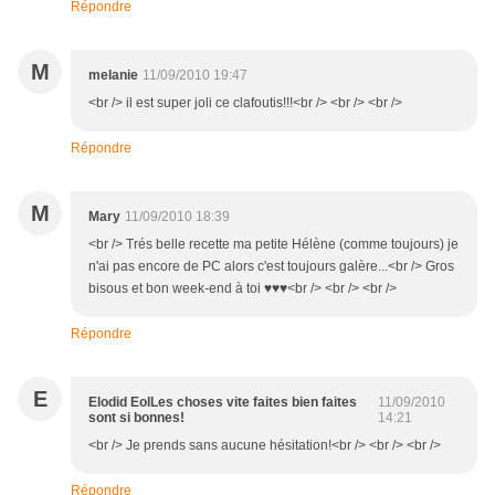
Répondre
M
melanie
11/09/2010 19:47
<br /> il est super joli ce clafoutis!!!<br /> <br /> <br />
Répondre
M
Mary
11/09/2010 18:39
<br /> Trés belle recette ma petite Hélène (comme toujours) je
n'ai pas encore de PC alors c'est toujours galère...<br /> Gros
bisous et bon week-end à toi ♥♥♥<br /> <br /> <br />
Répondre
E
Elodid EolLes choses vite faites bien faites
11/09/2010
sont si bonnes!
14:21
<br /> Je prends sans aucune hésitation!<br /> <br /> <br />
Répondre