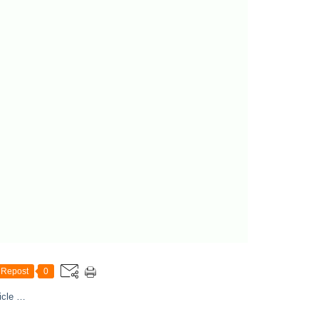
Repost
0
icle
…