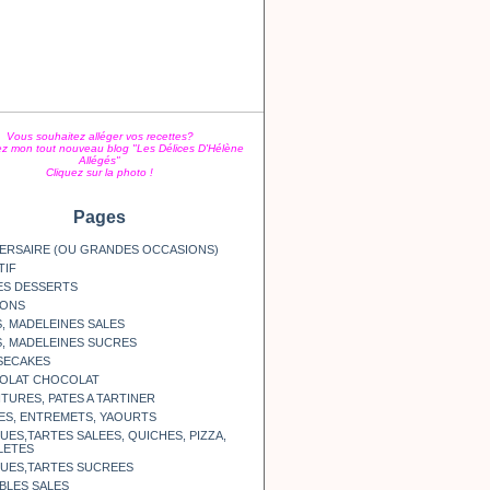
Vous souhaitez alléger vos recettes?
z mon tout nouveau blog "Les Délices D'Hélène
Allégés"
Cliquez sur la photo !
Pages
ERSAIRE (OU GRANDES OCCASIONS)
TIF
ES DESSERTS
SONS
, MADELEINES SALES
, MADELEINES SUCRES
SECAKES
OLAT CHOCOLAT
TURES, PATES A TARTINER
ES, ENTREMETS, YAOURTS
ES,TARTES SALEES, QUICHES, PIZZA,
LETES
UES,TARTES SUCREES
BLES SALES