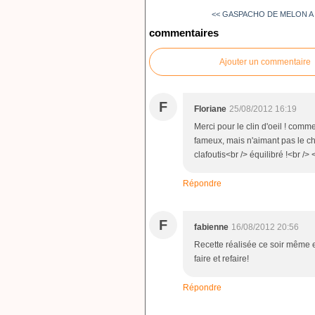
<< GASPACHO DE MELON A 
commentaires
Ajouter un commentaire
F
Floriane
25/08/2012 16:19
Merci pour le clin d'oeil ! comme
fameux, mais n'aimant pas le chè
clafoutis<br /> équilibré !<br />
Répondre
F
fabienne
16/08/2012 20:56
Recette réalisée ce soir même 
faire et refaire!
Répondre