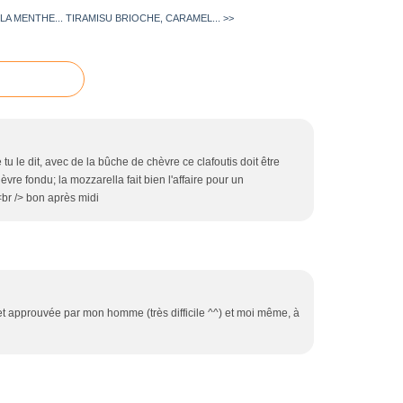
LA MENTHE...
TIRAMISU BRIOCHE, CARAMEL... >>
 tu le dit, avec de la bûche de chèvre ce clafoutis doit être
vre fondu; la mozzarella fait bien l'affaire pour un
 <br /> bon après midi
et approuvée par mon homme (très difficile ^^) et moi même, à