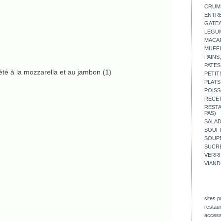
CRUM
ENTR
GATE
LEGU
MACA
MUFFI
PAINS
PATES
PETIT
PLATS
POISS
RECE
REST
PAS)
SALA
SOUF
SOUP
SUCR
VERR
VIAND
sites p
restau
access