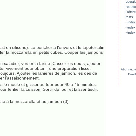
questio
recette
Référ
tests
~Index
~index
~index
 est en silicone). Le pencher à l'envers et le tapoter afin
iller la mozzarella en petits cubes. Couper les jambons
 saladier, verser la farine. Casser les oeufs, ajouter
er vivement pour obtenir une préparation lisse.
Abonnez-vo
 toujours. Ajouter les lanières de jambon, les dés de
Email
fier l'assaisonnement.
 le moule et glisser au four pour 40 à 45 minutes.
 férifier la cuisson. Sortir du four et laisser tiédir.