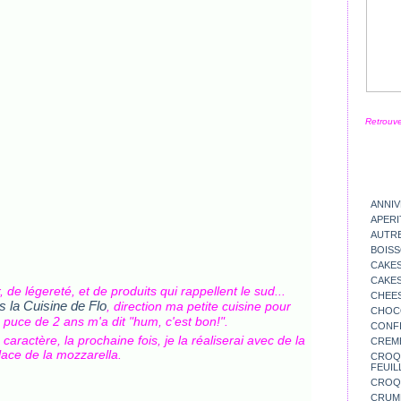
Retrouve
ANNIV
APERI
AUTR
BOIS
CAKES
CAKES
, de légereté, et de produits qui rappellent le sud...
CHEE
s la Cuisine de Flo
, direction ma petite cuisine pour
CHOC
a puce de 2 ans m'a dit "hum, c'est bon!".
CONFI
caractère, la prochaine fois, je la réaliserai avec de la
CREM
lace de la mozzarella.
CROQU
FEUIL
CROQ
CRUM