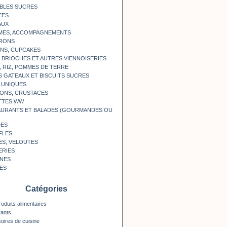
BLES SUCRES
EES
AUX
MES, ACCOMPAGNEMENTS
RONS
NS, CUPCAKES
, BRIOCHES ET AUTRES VIENNOISERIES
, RIZ, POMMES DE TERRE
S GATEAUX ET BISCUITS SUCRES
 UNIQUES
ONS, CRUSTACES
TTES WW
AURANTS ET BALADES (GOURMANDES OU
DES
FLES
ES, VELOUTES
ERIES
INES
ES
Catégories
roduits alimentaires
rants
oires de cuisine