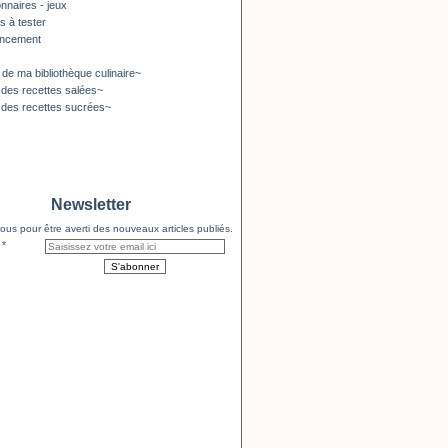
nnaires - jeux
s à tester
encement
 de ma bibliothèque culinaire~
 des recettes salées~
 des recettes sucrées~
Newsletter
us pour être averti des nouveaux articles publiés.