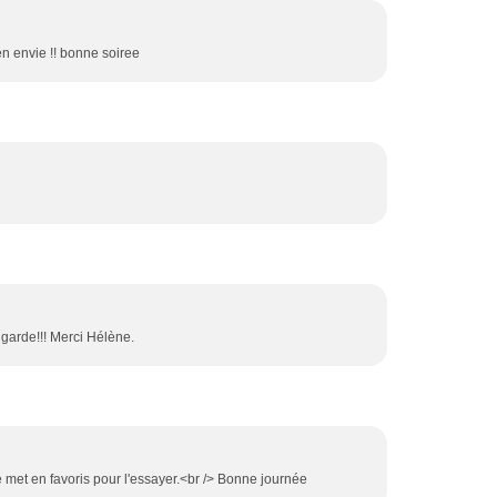
ien envie !! bonne soiree
e garde!!! Merci Hélène.
 le met en favoris pour l'essayer.<br /> Bonne journée