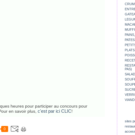
CRUM
ENTR
GATE
LEGU
MACA
MUFFI
PAINS
PATES
PETIT
PLATS
POISS
RECE
REST
PAS)
SALA
SOUF
SOUP
SUCR
VERR
VIAND
elques heures pour participer au concours pour
c'est par ici CLIC
Pour en savoir plus,
!
sites p
restau
0
access