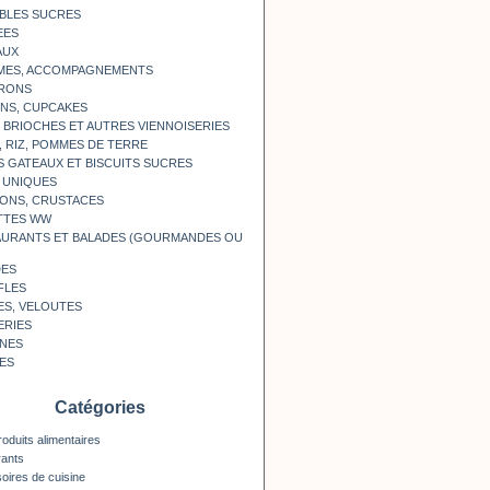
BLES SUCRES
EES
AUX
MES, ACCOMPAGNEMENTS
RONS
NS, CUPCAKES
, BRIOCHES ET AUTRES VIENNOISERIES
, RIZ, POMMES DE TERRE
S GATEAUX ET BISCUITS SUCRES
 UNIQUES
ONS, CRUSTACES
TTES WW
AURANTS ET BALADES (GOURMANDES OU
DES
FLES
ES, VELOUTES
ERIES
INES
ES
Catégories
roduits alimentaires
rants
oires de cuisine