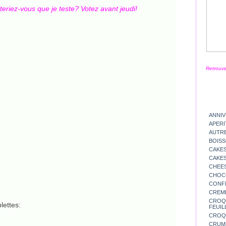
teriez-vous que je teste? Votez avant jeudi!
Retrouve
ANNIV
APERI
AUTR
BOIS
CAKES
CAKES
CHEE
CHOC
CONFI
CREM
CROQU
lettes:
FEUIL
CROQ
CRUM