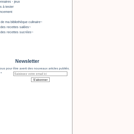
nnaires - jeux
s à tester
encement
 de ma bibliothèque culinaire~
 des recettes salées~
 des recettes sucrées~
Newsletter
us pour être averti des nouveaux articles publiés.