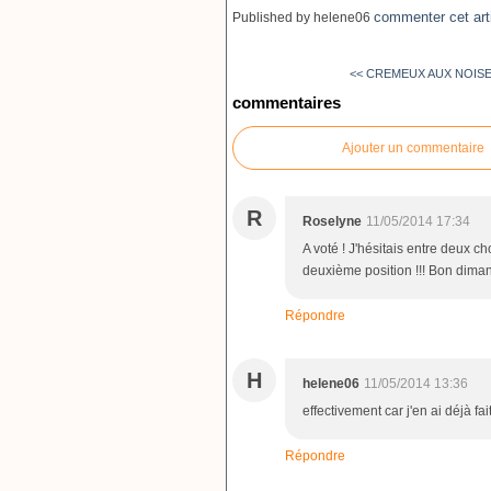
commenter cet art
Published by helene06
<< CREMEUX AUX NOIS
commentaires
Ajouter un commentaire
R
Roselyne
11/05/2014 17:34
A voté ! J'hésitais entre deux c
deuxième position !!! Bon dima
Répondre
H
helene06
11/05/2014 13:36
effectivement car j'en ai déjà fa
Répondre