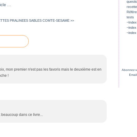
questio
icle
…
recette
Référ
tests
ETTES PRALINEES
SABLES COMTE-SESAME >>
~Index
~index
~index
hoix, mon premier n'est pas les favoris mais le deuxième est en
Abonnez-vo
Email
nche !
it beaucoup dans ce livre...