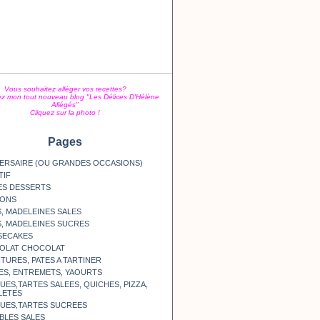
Vous souhaitez alléger vos recettes?
z mon tout nouveau blog "Les Délices D'Hélène
Allégés"
Cliquez sur la photo !
Pages
ERSAIRE (OU GRANDES OCCASIONS)
TIF
ES DESSERTS
SONS
, MADELEINES SALES
, MADELEINES SUCRES
SECAKES
OLAT CHOCOLAT
TURES, PATES A TARTINER
ES, ENTREMETS, YAOURTS
ES,TARTES SALEES, QUICHES, PIZZA,
LETES
UES,TARTES SUCREES
BLES SALES