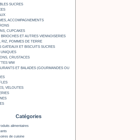
BLES SUCRES
EES
AUX
MES, ACCOMPAGNEMENTS
RONS
NS, CUPCAKES
, BRIOCHES ET AUTRES VIENNOISERIES
, RIZ, POMMES DE TERRE
S GATEAUX ET BISCUITS SUCRES
 UNIQUES
ONS, CRUSTACES
TTES WW
AURANTS ET BALADES (GOURMANDES OU
DES
FLES
ES, VELOUTES
ERIES
INES
ES
Catégories
roduits alimentaires
rants
oires de cuisine