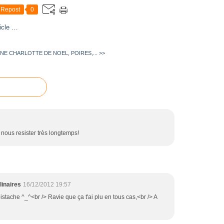
Repost
0
icle
…
INE
CHARLOTTE DE NOEL, POIRES,... >>
s nous resister très longtemps!
linaires
16/12/2012 19:57
stache ^_^<br /> Ravie que ça t'ai plu en tous cas,<br /> A