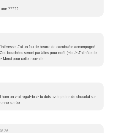
n une ?????
m'intéresse. J'ai un fou de beurre de cacahuète accompagné
 Ces bouchées seront parfaites pour noël :)<br /> J'ai hâte de
/> Merci pour cette trouvaille
l hum un vrai regal<br /> tu dois avoir pleins de chocolat sur
 bonne soirée
08:26