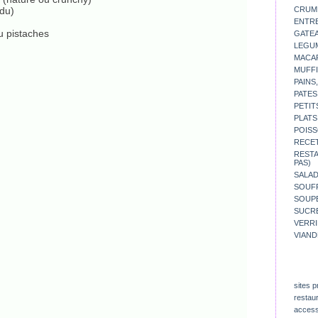
du)
CRUM
ENTR
u pistaches
GATE
LEGU
MACA
MUFFI
PAINS
PATES
PETIT
PLATS
POISS
RECE
REST
PAS)
SALA
SOUF
SOUP
SUCR
VERR
VIAND
sites p
restau
access