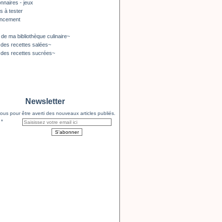
nnaires - jeux
s à tester
encement
 de ma bibliothèque culinaire~
 des recettes salées~
 des recettes sucrées~
Newsletter
us pour être averti des nouveaux articles publiés.