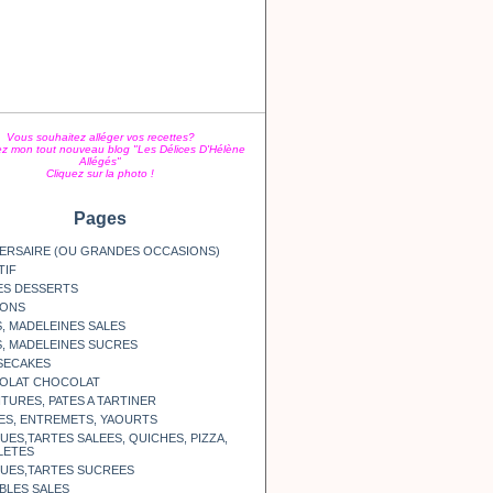
Vous souhaitez alléger vos recettes?
z mon tout nouveau blog "Les Délices D'Hélène
Allégés"
Cliquez sur la photo !
Pages
ERSAIRE (OU GRANDES OCCASIONS)
TIF
ES DESSERTS
SONS
, MADELEINES SALES
, MADELEINES SUCRES
SECAKES
OLAT CHOCOLAT
TURES, PATES A TARTINER
ES, ENTREMETS, YAOURTS
ES,TARTES SALEES, QUICHES, PIZZA,
LETES
UES,TARTES SUCREES
BLES SALES