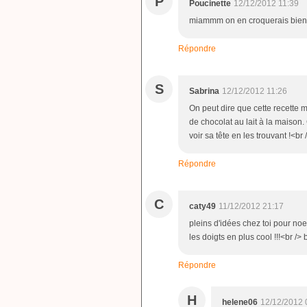
P
Poucinette
12/12/2012 11:39
miammm on en croquerais bie
Répondre
S
Sabrina
12/12/2012 11:26
On peut dire que cette recette 
de chocolat au lait à la maison.
voir sa tête en les trouvant !<br 
Répondre
C
caty49
11/12/2012 21:17
pleins d'idées chez toi pour noe
les doigts en plus cool !!!<br />
Répondre
H
helene06
12/12/2012 