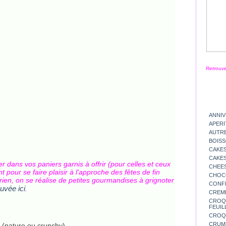
Retrouve
ANNIV
APERI
AUTR
BOIS
CAKES
CAKES
er dans vos paniers garnis à offrir (pour celles et ceux
CHEE
 pour se faire plaisir à l'approche des fêtes de fin
CHOC
 rien, on se réalise de petites gourmandises à grignoter
CONFI
uvée ici
.
CREM
CROQU
FEUIL
CROQ
CRUM
 (nature ou crunchy)