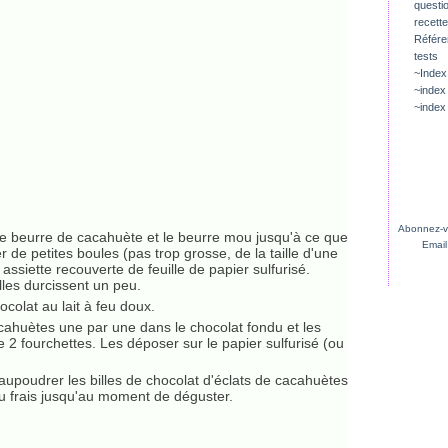
questio
recette
Référ
tests
~Index
~index
~index
Abonnez-vo
e beurre de cacahuète et le beurre mou jusqu'à ce que
Email
e petites boules (pas trop grosse, de la taille d'une
 assiette recouverte de feuille de papier sulfurisé.
lles durcissent un peu.
colat au lait à feu doux.
ahuètes une par une dans le chocolat fondu et les
de 2 fourchettes. Les déposer sur le papier sulfurisé (ou
aupoudrer les billes de chocolat d'éclats de cacahuètes
u frais jusqu'au moment de déguster.