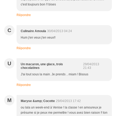
c'est toujours bon !! bises
Répondre
C
Culinaire Amoula
30/04/2013 04:24
Hum j'en veux j'en veux!!
Répondre
U
Un macaron, une glace, trois
29/04/2013
chocolatines
21:43
J'ai tout sous la main. Je prends .. miam ! Bisous
Répondre
M
Maryse &amp; Cocotte
29/04/2013 17:42
ou lala un week-end à Venise ! la classe ! en amoureux je
présume si je peux me permettre ! vous avez bien raison !! ton