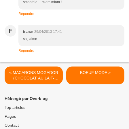
smoothie ... miam miam !
Répondre
F
franur
29/04/2013 17:41
sa j,aime
Répondre
< MACARONS MOGADOR
BOEUF MODE >
(CHOCOLAT AU LAIT-
FRUIT DE LA PASSION)
Hébergé par Overblog
Top articles
Pages
Contact