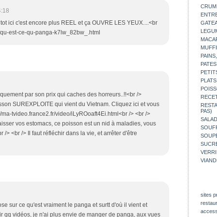
CRUM
4:18
ENTR
plutot ici c'est encore plus REEL et ça OUVRE LES YEUX....<br
GATE
LEGU
deo/qu-est-ce-qu-panga-k7lw_82bw_.html
MACA
MUFFI
PAINS
PATES
PETIT
PLATS
POISS
uement par son prix qui caches des horreurs..!!<br />
RECE
son SUREXPLOITE qui vient du Vietnam. Cliquez ici et vous
REST
PAS)
tp://ma-tvideo.france2.fr/video/iLyROoaft4Ei.html<br /> <br />
SALA
aisser vos estomacs, ce poisson est un nid à maladies, vous
SOUF
 /> <br /> Il faut réfléchir dans la vie, et arrêter d'être
SOUP
SUCR
VERR
VIAND
sites p
restau
e sur ce qu'est vraiment le panga et surtt d'où il vient et
access
ir qq vidéos, je n'ai plus envie de manger de panga, aux vues