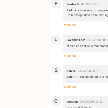
F
Fredee
08/02/2008 21:25
J'adore le moelleux du panga et 
Un repas qui devait etre bien a
Répondre
L
Lavande L&P
08/02/2008 20:2
et bien ça c'est de la modératio
Répondre
S
Sylvie
08/02/2008 20:27
J'adore le filet de panga et ta sau
Répondre
C
cendrine
08/02/2008 18:32
ça a l'air délicieux!