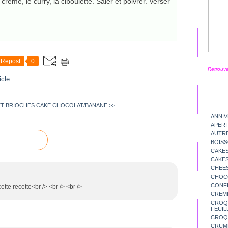
ème, le curry, la ciboulette. Saler et poivrer. Verser
Repost
0
Retrouve
icle
…
 ET BRIOCHES
CAKE CHOCOLAT/BANANE >>
ANNIV
APERI
AUTR
BOIS
CAKES
CAKES
CHEE
CHOC
CONFI
tte recette<br /> <br /> <br />
CREM
CROQU
FEUIL
CROQ
CRUM