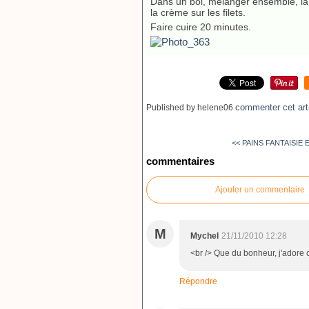
Dans un bol, mélanger ensemble, la cr
la crème sur les filets.
Faire cuire 20 minutes.
commenter cet art
Published by helene06
<< PAINS FANTAISIE
commentaires
Ajouter un commentaire
M
Mychel
21/11/2010 12:28
<br /> Que du bonheur, j'adore ce
Répondre