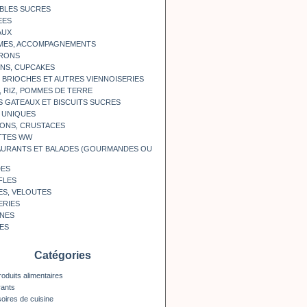
BLES SUCRES
EES
AUX
MES, ACCOMPAGNEMENTS
RONS
NS, CUPCAKES
, BRIOCHES ET AUTRES VIENNOISERIES
, RIZ, POMMES DE TERRE
S GATEAUX ET BISCUITS SUCRES
 UNIQUES
ONS, CRUSTACES
TTES WW
AURANTS ET BALADES (GOURMANDES OU
DES
FLES
ES, VELOUTES
ERIES
INES
ES
Catégories
roduits alimentaires
rants
oires de cuisine