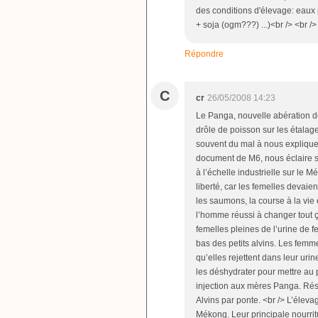
des conditions d'élevage: eaux
+ soja (ogm???) ...)<br /> <br />
Répondre
C
cr
26/05/2008 14:23
Le Panga, nouvelle abération de
drôle de poisson sur les étalag
souvent du mal à nous expliquer
document de M6, nous éclaire sur
à l’échelle industrielle sur le 
liberté, car les femelles devai
les saumons, la course à la vie 
l’homme réussi à changer tout ç
femelles pleines de l’urine de 
bas des petits alvins. Les fem
qu’elles rejettent dans leur urine
les déshydrater pour mettre au 
injection aux mères Panga. Résu
Alvins par ponte. <br /> L’éleva
Mékong. Leur principale nourrit