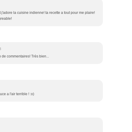
j'adore la cuisine indienne! ta recette a tout pour me plaire!
greable!
8
n de commentaires! Très bien...
ce a l'air terrible ! :o)