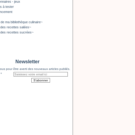
nnaires - jeux
s à tester
encement
 de ma bibliothèque culinaire~
 des recettes salées~
 des recettes sucrées~
Newsletter
us pour être averti des nouveaux articles publiés.