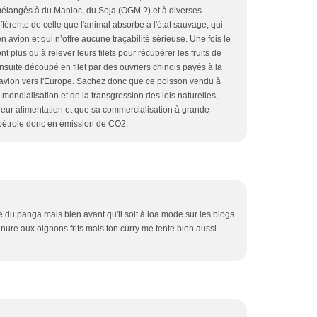
mélangés à du Manioc, du Soja (OGM ?) et à diverses
fférente de celle que l'animal absorbe à l'état sauvage, qui
 en avion et qui n’offre aucune traçabilité sérieuse. Une fois le
t plus qu’à relever leurs filets pour récupérer les fruits de
nsuite découpé en filet par des ouvriers chinois payés à la
avion vers l'Europe. Sachez donc que ce poisson vendu à
a mondialisation et de la transgression des lois naturelles,
leur alimentation et que sa commercialisation à grande
pétrole donc en émission de CO2.
du panga mais bien avant qu'il soit à loa mode sur les blogs
anure aux oignons frits mais ton curry me tente bien aussi