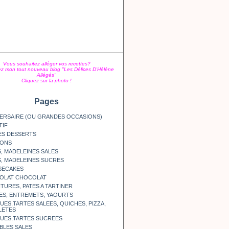
Vous souhaitez alléger vos recettes?
z mon tout nouveau blog "Les Délices D'Hélène
Allégés"
Cliquez sur la photo !
Pages
ERSAIRE (OU GRANDES OCCASIONS)
TIF
ES DESSERTS
SONS
, MADELEINES SALES
, MADELEINES SUCRES
SECAKES
OLAT CHOCOLAT
TURES, PATES A TARTINER
ES, ENTREMETS, YAOURTS
ES,TARTES SALEES, QUICHES, PIZZA,
LETES
UES,TARTES SUCREES
BLES SALES