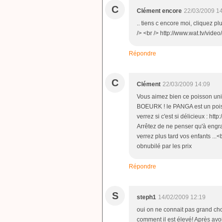
C
Clément encore
22/03/2009 1
.. tiens c encore moi, cliquez 
/> <br /> http://www.wat.tv/vi
Répondre
C
Clément
22/03/2009 14:09
Vous aimez bien ce poisson uniq
BOEURK ! le PANGA est un pois
verrez si c'est si délicieux : ht
Arrêtez de ne penser qu'à engr
verrez plus tard vos enfants ...<br
obnubilé par les prix
Répondre
S
steph1
14/02/2009 12:19
oui on ne connait pas grand chos
comment il est élevé! Après avo