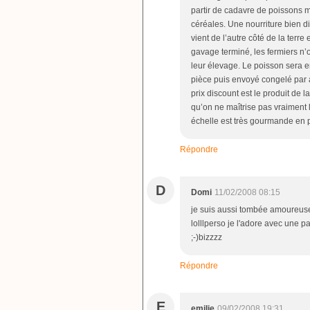
partir de cadavre de poissons 
céréales. Une nourriture bien di
vient de l’autre côté de la terre
gavage terminé, les fermiers n’on
leur élevage. Le poisson sera e
pièce puis envoyé congelé par 
prix discount est le produit de l
qu’on ne maîtrise pas vraiment 
échelle est très gourmande en 
Répondre
D
Domi
11/02/2008 08:15
je suis aussi tombée amoureuse 
lolllperso je l'adore avec une p
;-)bizzzz
Répondre
E
emilie
09/02/2008 19:31