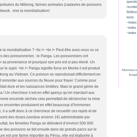
questio
 polluées du Mékong, farines animales (cadavres de poissons
recette
 beurk.. vive la mondialisation!
Référ
tests
~Index
~index
~index
 la mondialisation ? <br /> <br /> Peut être avez-vous vu ce
es des poissonneries : le Panga. Les poissonniers ont
 sa provenance et pourquoi son prix est si peu élevé. Un
 le sujet. <br /> Panga signifie force en Morée il est produit
Abonnez-vo
Mékong au Vietnam. Ce poisson se reproduisait difficilement en
Email
ent remonter aux sources du fleuve pour frayer. Comme pour
était dure et les naissances limitées. Mais le grand génie de
a ! Un chercheur s’est en effet aperçu qu’en injectant aux
femme enceinte séchée cela permettait de déclencher la mise
mes enceintes produisent en effet beaucoup d’hormones
, il a suffi donc à ce chercheur de recueillir ces rejets et de
point des doses (vendue environ 1€) administrable par
ltat, les femelles Panga se délestent d’environ 500 000
ge des poissons se fait ensuite dans de grands parcs sur le
ure est une farine importée du Pérou, elle est élaborée à