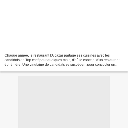
Chaque année, le restaurant l'Alcazar partage ses cuisines avec les
candidats de Top chef pour quelques mois, d'où le concept d'un restaurant
éphémère. Une vingtaine de candidats se succèdent pour concocter un
menu qui change tous les mois... Ce jour-là,...