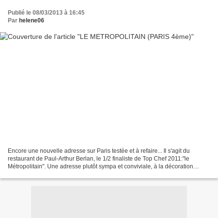
Publié le 08/03/2013 à 16:45
Par
helene06
Encore une nouvelle adresse sur Paris testée et à refaire... Il s'agit du
restaurant de Paul-Arthur Berlan, le 1/2 finaliste de Top Chef 2011:"le
Métropolitain". Une adresse plutôt sympa et conviviale, à la décoration
typiquement parisienne avec ses vielles...