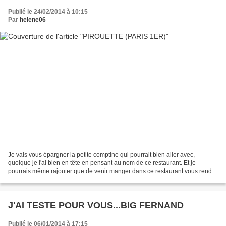
Publié le 24/02/2014 à 10:15
Par
helene06
Je vais vous épargner la petite comptine qui pourrait bien aller avec,
quoique je l'ai bien en tête en pensant au nom de ce restaurant. Et je
pourrais même rajouter que de venir manger dans ce restaurant vous rendra
aussi heureux que cette douce musique...
J'AI TESTE POUR VOUS...BIG FERNAND
Publié le 06/01/2014 à 17:15