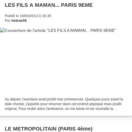
LES FILS A MAMAN... PARIS 9EME
Publié le 16/04/2013 à 16:30
Par
helene06
Au départ, l'aventure avait plutôt mal commencée. Quelques jours avant la
date choisie, j'appelle pour réserver dans cet endroit atypique mais plutôt
original. Pour rester dans l'ambiance, on me tutoie et me souhaite la
bienvenue pour ma 1ère visite....
LE METROPOLITAIN (PARIS 4ème)