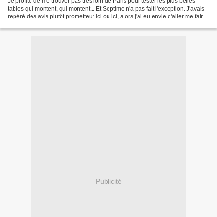
Je profite de me trouver pas très loin de Paris pour tester les plus belles
tables qui montent, qui montent... Et Septime n'a pas fait l'exception. J'avais
repéré des avis plutôt prometteur ici ou ici, alors j'ai eu envie d'aller me faire
ma propre opinion......
Publicité