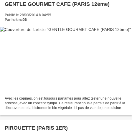
GENTLE GOURMET CAFE (PARIS 12ème)
Publié le 28/03/2014 à 04:55
Par
helene06
Avec les copines, on est toujours partantes pour allez tester une nouvelle
adresse, avec un concept sympa. Ce restaurant nous a permis de partir à la
découverte de la bistronomie bio végétale. Ici pas de viande, une cuisine
entièrement vegan, c'est à...
PIROUETTE (PARIS 1ER)