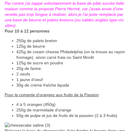
Par contre j'ai zappé volontairement la base de pâte sucrée faite
maison comme la propose Pierre Hermé, car j'avais envie d'une
recette pas trop longue à réaliser, alors je l'ai juste remplacé par
une base de beurre et palets bretons (ou sablés anglais type mc
vities).
Pour 10 à 12 personnes
250g de palets breton
125g de beurre
425g de cream cheese Philadelphia (on la trouve au rayon
fromage), sinon carré frais ou Saint Morêt
125g de sucre en poudre
20g de farine
2 oeufs
1 jaune d'oeuf
30g de crème fraîche liquide
Pour la compote d'oranges aux fruits de la Passion
4 à 5 oranges (450g)
250g de marmelade d'orange
50g de pulpe et jus de fruits de la passion (2 à 3 fruits)
Préparer la base du cheesecake:
faire fondre le beurre dans une