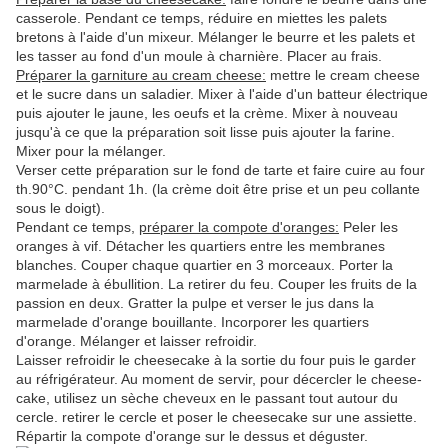
casserole. Pendant ce temps, réduire en miettes les palets
bretons à l'aide d'un mixeur. Mélanger le beurre et les palets et
les tasser au fond d'un moule à charnière. Placer au frais.
Préparer la garniture au cream cheese:
mettre le cream cheese
et le sucre dans un saladier. Mixer à l'aide d'un batteur électrique
puis ajouter le jaune, les oeufs et la crème. Mixer à nouveau
jusqu'à ce que la préparation soit lisse puis ajouter la farine.
Mixer pour la mélanger.
Verser cette préparation sur le fond de tarte et faire cuire au four
th.90°C. pendant 1h. (la crème doit être prise et un peu collante
sous le doigt).
Pendant ce temps,
préparer la compote d'oranges:
Peler les
oranges à vif. Détacher les quartiers entre les membranes
blanches. Couper chaque quartier en 3 morceaux. Porter la
marmelade à ébullition. La retirer du feu. Couper les fruits de la
passion en deux. Gratter la pulpe et verser le jus dans la
marmelade d'orange bouillante. Incorporer les quartiers
d'orange. Mélanger et laisser refroidir.
Laisser refroidir le cheesecake à la sortie du four puis le garder
au réfrigérateur. Au moment de servir, pour décercler le cheese-
cake, utilisez un sèche cheveux en le passant tout autour du
cercle. retirer le cercle et poser le cheesecake sur une assiette.
Répartir la compote d'orange sur le dessus et déguster.