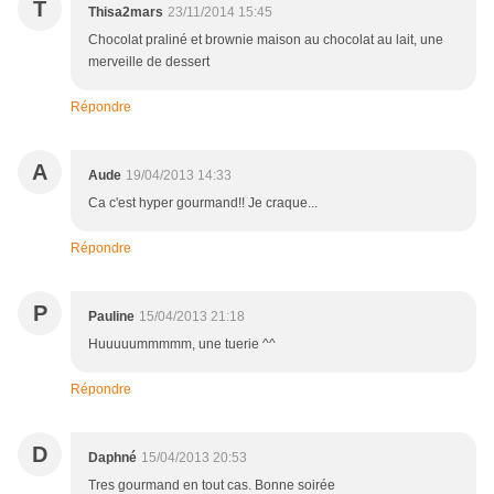
T
Thisa2mars
23/11/2014 15:45
Chocolat praliné et brownie maison au chocolat au lait, une
merveille de dessert
Répondre
A
Aude
19/04/2013 14:33
Ca c'est hyper gourmand!! Je craque...
Répondre
P
Pauline
15/04/2013 21:18
Huuuuummmmm, une tuerie ^^
Répondre
D
Daphné
15/04/2013 20:53
Tres gourmand en tout cas. Bonne soirée