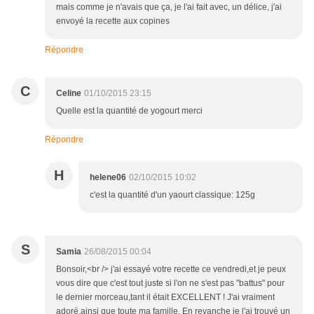
mais comme je n'avais que ça, je l'ai fait avec, un délice, j'ai
envoyé la recette aux copines
Répondre
C
Celine
01/10/2015 23:15
Quelle est la quantité de yogourt merci
Répondre
H
helene06
02/10/2015 10:02
c'est la quantité d'un yaourt classique: 125g
S
Samia
26/08/2015 00:04
Bonsoir,<br /> j'ai essayé votre recette ce vendredi,et je peux
vous dire que c'est tout juste si l'on ne s'est pas "battus" pour
le dernier morceau,tant il était EXCELLENT ! J'ai vraiment
adoré,ainsi que toute ma famille. En revanche je l'ai trouvé un