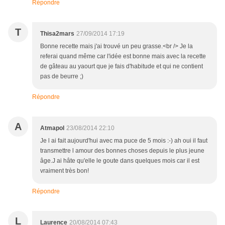
Répondre
T
Thisa2mars
27/09/2014 17:19
Bonne recette mais j'ai trouvé un peu grasse.<br /> Je la
referai quand même car l'idée est bonne mais avec la recette
de gâteau au yaourt que je fais d'habitude et qui ne contient
pas de beurre ;)
Répondre
A
Atmapol
23/08/2014 22:10
Je l ai fait aujourd'hui avec ma puce de 5 mois :-) ah oui il faut
transmettre l amour des bonnes choses depuis le plus jeune
âge.J ai hâte qu'elle le goute dans quelques mois car il est
vraiment très bon!
Répondre
L
Laurence
20/08/2014 07:43