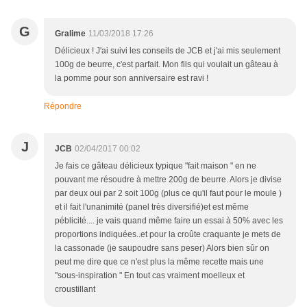
G
Gralime
11/03/2018 17:26
Délicieux ! J'ai suivi les conseils de JCB et j'ai mis seulement
100g de beurre, c'est parfait. Mon fils qui voulait un gâteau à
la pomme pour son anniversaire est ravi !
Répondre
J
JCB
02/04/2017 00:02
Je fais ce gâteau délicieux typique "fait maison " en ne
pouvant me résoudre à mettre 200g de beurre. Alors je divise
par deux oui par 2 soit 100g (plus ce qu'il faut pour le moule )
et il fait l'unanimité (panel très diversifié)et est même
péblicité.... je vais quand même faire un essai à 50% avec les
proportions indiquées..et pour la croûte craquante je mets de
la cassonade (je saupoudre sans peser) Alors bien sûr on
peut me dire que ce n'est plus la même recette mais une
"sous-inspiration " En tout cas vraiment moelleux et
croustillant