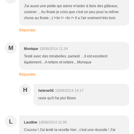
J'ai aussi une petite qui adore m'aider à faire des gâteaux,
cuisiner ... Au finale je crois que c'est un peu pour la même
chose au finale ;-) !<br /> <br /> Il a l'air vraiment très bon.
Répondre
M
Monique
18/08/2014 11:34
Testé avec des mirabelles ,samedi ....Il est excellent
également ...A refaire et refaire....Monique
Répondre
H
helene06
18/08/2014 19:17
ravie qu'il t'ai plu! Bises
L
Laudine
18/08/2014 11:06
Coucou ! J'ai testé la recette hier , c'est une réussite ! J'ai