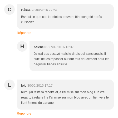
C
Céline
26/09/2016 22:24
Bsr est ce que ces tartelettes peuvent être congelé après
cuisson?
Répondre
H
helene06
27/09/2016 13:37
Je n'ai pas essayé mais je dirais oui sans soucis, il
suffit de les repasser au four tout doucement pour les
déguster tièdes ensuite
L
lolo
30/05/2015 17:17
hum, j'ai testé ta recette et je l'ai mise sur mon blog ! un vrai
régal,,, à refaire ! je l'ai mise sur mon blog avec un lien vers le
tient ! merci du partage !
Répondre