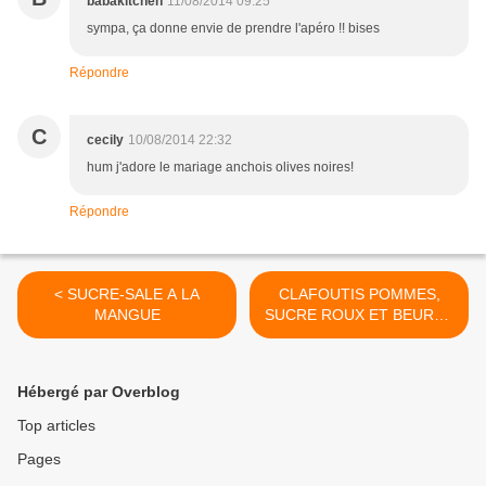
babakitchen
11/08/2014 09:25
sympa, ça donne envie de prendre l'apéro !! bises
Répondre
C
cecily
10/08/2014 22:32
hum j'adore le mariage anchois olives noires!
Répondre
< SUCRE-SALE A LA
CLAFOUTIS POMMES,
MANGUE
SUCRE ROUX ET BEURRE
SALE >
Hébergé par Overblog
Top articles
Pages