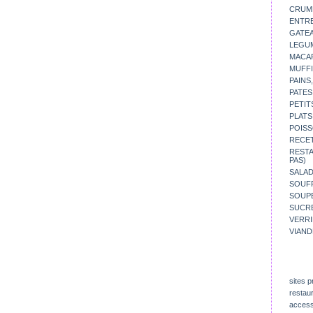
CRUM
ENTR
GATE
LEGU
MACA
MUFFI
PAINS
PATES
PETIT
PLATS
POISS
RECE
REST
PAS)
SALA
SOUF
SOUP
SUCR
VERR
VIAND
sites p
restau
access