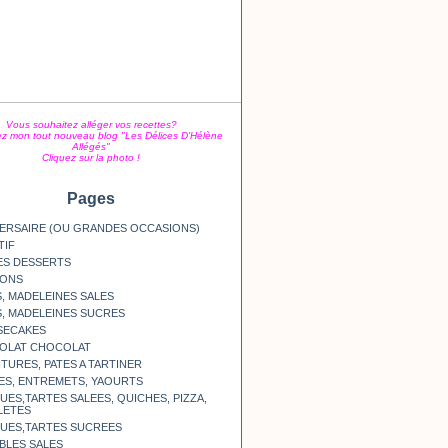
Vous souhaitez alléger vos recettes?
z mon tout nouveau blog "Les Délices D'Hélène
Allégés"
Cliquez sur la photo !
Pages
ERSAIRE (OU GRANDES OCCASIONS)
TIF
ES DESSERTS
SONS
, MADELEINES SALES
, MADELEINES SUCRES
SECAKES
OLAT CHOCOLAT
TURES, PATES A TARTINER
ES, ENTREMETS, YAOURTS
ES,TARTES SALEES, QUICHES, PIZZA,
LETES
UES,TARTES SUCREES
BLES SALES