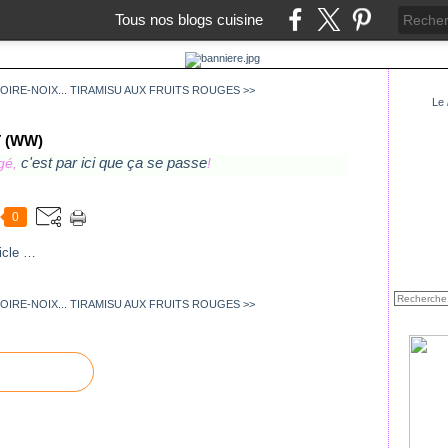
Tous nos blogs cuisine
IRE-NOIX...
TIRAMISU AUX FRUITS ROUGES >>
Le
 (WW)
c'est par ici que ça se passe
égé,
!
0
icle
…
IRE-NOIX...
TIRAMISU AUX FRUITS ROUGES >>