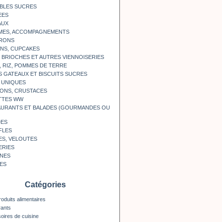
BLES SUCRES
EES
AUX
MES, ACCOMPAGNEMENTS
RONS
NS, CUPCAKES
, BRIOCHES ET AUTRES VIENNOISERIES
, RIZ, POMMES DE TERRE
S GATEAUX ET BISCUITS SUCRES
 UNIQUES
ONS, CRUSTACES
TTES WW
AURANTS ET BALADES (GOURMANDES OU
DES
FLES
ES, VELOUTES
ERIES
INES
ES
Catégories
roduits alimentaires
rants
oires de cuisine