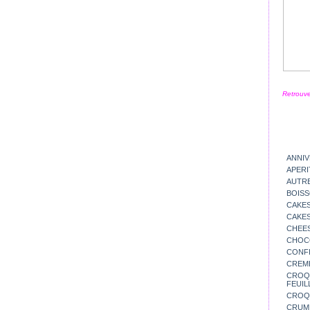
Retrouve
ANNIV
APERI
AUTR
BOIS
CAKES
CAKES
CHEE
CHOC
CONFI
CREM
CROQU
FEUIL
CROQ
CRUM