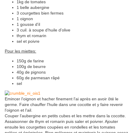
1kg de tomates
1 belle aubergine
3 courgettes bien fermes
1 oignon
1 gousse d'il
3 cuil. à soupe d'huile d'olive
thym et romarin
sel et poivre
Pour les miettes:
150g de farine
100g de beurre
40g de pignons
60g de parmesan râpé
sel
Emincer l'oignon et hacher finement l'ai après en avoir ôté le
germe. Faire chauffer l'huile dans une cocotte et y faire revenir
l'oignon et l'ail.
Couper l'aubergine en petits cubes et les mettre dans la cocotte.
Assaisonner de thym et romarin puis saler et poivrer. Ajouter
ensuite les courgettes coupées en rondelles et les tomates
pelées et épépinées. Bien mélanger et maintenir la cuisson assez