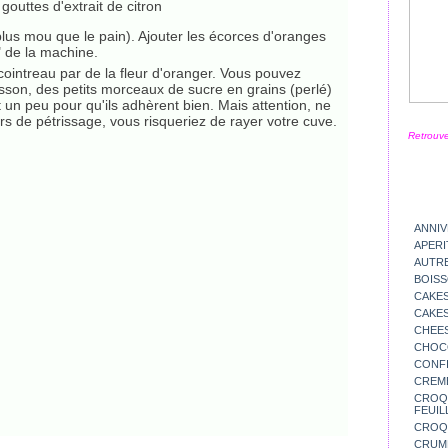
 gouttes d'extrait de citron
 plus mou que le pain). Ajouter les écorces d'oranges
" de la machine.
ointreau par de la fleur d'oranger. Vous pouvez
isson, des petits morceaux de sucre en grains (perlé)
un peu pour qu'ils adhèrent bien. Mais attention, ne
s de pétrissage, vous risqueriez de rayer votre cuve.
Retrouve
ANNIV
APERI
AUTR
BOIS
CAKES
CAKES
CHEE
CHOC
CONFI
CREM
CROQU
FEUIL
CROQ
CRUM