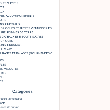
BLES SUCRES
EES
AUX
MES, ACCOMPAGNEMENTS
RONS
NS, CUPCAKES
, BRIOCHES ET AUTRES VIENNOISERIES
, RIZ, POMMES DE TERRE
S GATEAUX ET BISCUITS SUCRES
 UNIQUES
ONS, CRUSTACES
TTES WW
AURANTS ET BALADES (GOURMANDES OU
DES
FLES
ES, VELOUTES
ERIES
INES
ES
Catégories
roduits alimentaires
rants
oires de cuisine