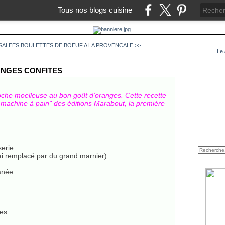
Tous nos blogs cuisine
SALEES
BOULETTES DE BOEUF A LA PROVENCALE >>
Le
ANGES CONFITES
oche moelleuse au bon goût d'oranges. Cette recette
e machine à pain" des éditions Marabout, la première
serie
'ai remplacé par du grand marnier)
tanée
tes