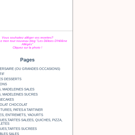
Vous souhaitez alléger vos recettes?
z mon tout nouveau blog "Les Délices D'Hélène
Allégés"
Cliquez sur la photo !
Pages
ERSAIRE (OU GRANDES OCCASIONS)
TIF
ES DESSERTS
SONS
, MADELEINES SALES
, MADELEINES SUCRES
SECAKES
OLAT CHOCOLAT
TURES, PATES A TARTINER
ES, ENTREMETS, YAOURTS
ES,TARTES SALEES, QUICHES, PIZZA,
LETES
UES,TARTES SUCREES
BLES SALES