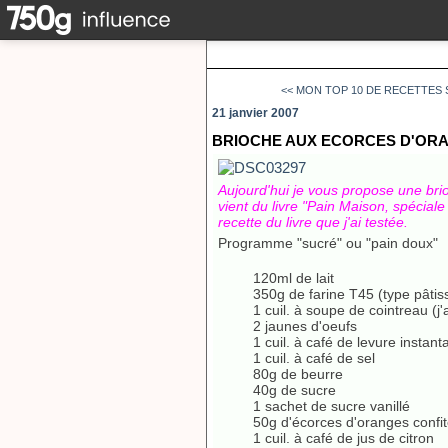
<< MON TOP 10 DE RECETTES 
21 janvier 2007
BRIOCHE AUX ECORCES D'OR
Aujourd'hui je vous propose une bri
vient du livre "Pain Maison, spécial
recette du livre que j'ai testée.
Programme "sucré" ou "pain doux"
120ml de lait
350g de farine T45 (type pâtis
1 cuil. à soupe de cointreau (j
2 jaunes d'oeufs
1 cuil. à café de levure instan
1 cuil. à café de sel
80g de beurre
40g de sucre
1 sachet de sucre vanillé
50g d'écorces d'oranges confi
1 cuil. à café de jus de citron