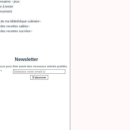
nnaires - jeux
s à tester
encement
 de ma bibliothèque culinaire~
 des recettes salées~
 des recettes sucrées~
Newsletter
us pour être averti des nouveaux articles publiés.