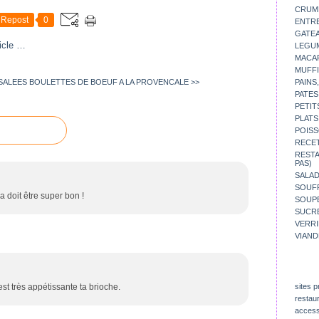
CRUM
Repost
0
ENTR
GATE
icle
…
LEGU
MACA
MUFFI
SALEES
BOULETTES DE BOEUF A LA PROVENCALE >>
PAINS
PATES
PETIT
PLATS
POISS
RECE
REST
PAS)
SALA
SOUF
 doit être super bon !
SOUP
SUCR
VERR
VIAND
t très appétissante ta brioche.
sites p
restau
access