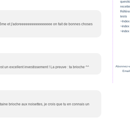
questio
recette
Référ
tests
~Index
le même et j'adoreeeeeeeeeeeeeeee on fait de bonnes choses
~index
~index
Abonnez-vo
'est un excellent investissement ! La preuve : ta brioche ^^
Email
taine brioche aux noisettes, je crois que tu en connais un