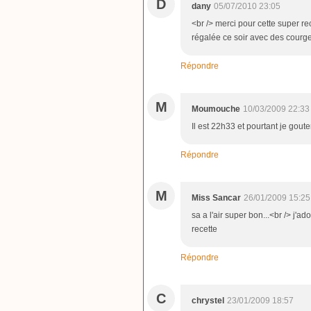
D
dany
05/07/2010 23:05
<br /> merci pour cette super rec
régalée ce soir avec des courget
Répondre
M
Moumouche
10/03/2009 22:33
Il est 22h33 et pourtant je gout
Répondre
M
Miss Sancar
26/01/2009 15:25
sa a l'air super bon...<br /> j'
recette
Répondre
C
chrystel
23/01/2009 18:57