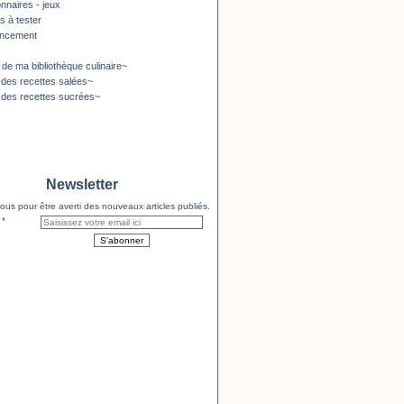
nnaires - jeux
s à tester
encement
 de ma bibliothèque culinaire~
 des recettes salées~
 des recettes sucrées~
Newsletter
us pour être averti des nouveaux articles publiés.