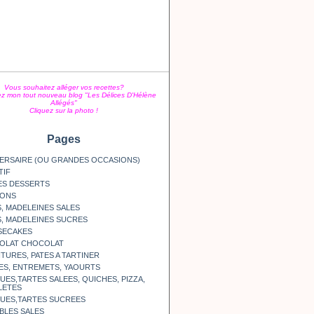
Vous souhaitez alléger vos recettes?
z mon tout nouveau blog "Les Délices D'Hélène
Allégés"
Cliquez sur la photo !
Pages
ERSAIRE (OU GRANDES OCCASIONS)
TIF
ES DESSERTS
SONS
, MADELEINES SALES
, MADELEINES SUCRES
SECAKES
OLAT CHOCOLAT
TURES, PATES A TARTINER
ES, ENTREMETS, YAOURTS
ES,TARTES SALEES, QUICHES, PIZZA,
LETES
UES,TARTES SUCREES
BLES SALES