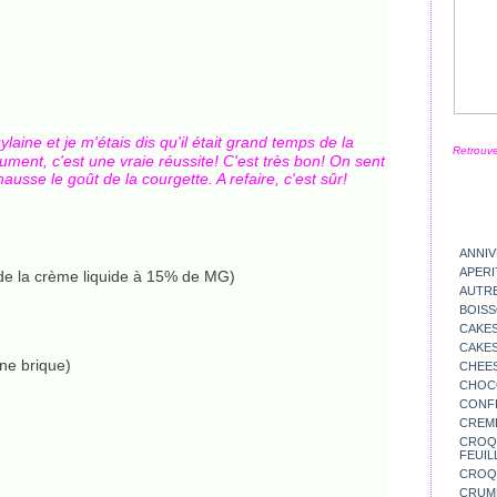
aine et je m'étais dis qu'il était grand temps de la
Retrouve
olument, c'est une vraie réussite! C'est très bon! On sent
usse le goût de la courgette. A refaire, c'est sûr!
ANNIV
APERI
s de la crème liquide à 15% de MG)
AUTR
BOIS
CAKES
CAKES
une brique)
CHEE
CHOC
CONFI
CREM
CROQU
FEUIL
CROQ
CRUM