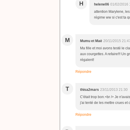
H
helene06
01/02/2016 
attention Marylene, les
régime ww si c'est ta q
M
Mumu et Maë
20/11/2015 21:4
Ma fille et moi avons testé le cl
aux courgettes. A refaire!!! Un 
régalent!
Répondre
T
thisa2mars
23/11/2013 21:30
C'était trop bon.<br /> Je n'avai
j'ai tenté de les mettre crues et 
Répondre