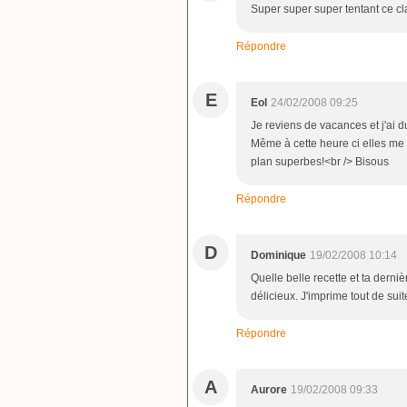
Super super super tentant ce cla
Répondre
E
Eol
24/02/2008 09:25
Je reviens de vacances et j'ai 
Même à cette heure ci elles me 
plan superbes!<br /> Bisous
Répondre
D
Dominique
19/02/2008 10:14
Quelle belle recette et ta derni
délicieux. J'imprime tout de sui
Répondre
A
Aurore
19/02/2008 09:33