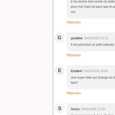
il me donne bien envie ce clafou
pour moi mais j'ai peur que le g
oui.
Répondre
G
graldine
18/02/2008 22:31
Il me plait bien ce petit clafoutis 
Répondre
E
EmilieH
18/02/2008 19:06
une super idée qui change du t
faim!
Répondre
S
Sorya
18/02/2008 12:05