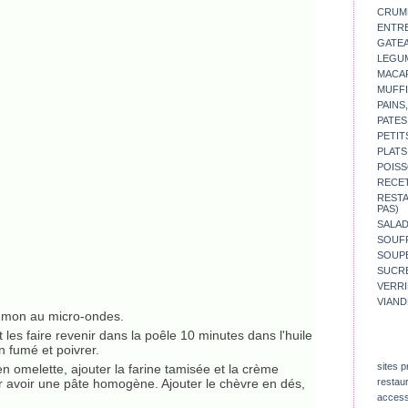
CRUM
ENTR
GATE
LEGU
MACA
MUFFI
PAINS
PATES
PETIT
PLATS
POISS
RECE
REST
PAS)
SALA
SOUF
SOUP
SUCR
VERR
VIAND
aumon au micro-ondes.
 les faire revenir dans la poêle 10 minutes dans l'huile
n fumé et poivrer.
sites p
n omelette, ajouter la farine tamisée et la crème
 avoir une pâte homogène. Ajouter le chèvre en dés,
restau
access