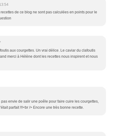
13:54
 recettes de ce blog ne sont pas calculées en points pour le
uestion
7
afoutis aux courgettes. Un vrai délice. Le caviar du clafoutis
grand merci à Hélène dont les recettes nous inspirent et nous
s pas envie de salir une poêle pour faire cuire les courgettes,
c'était parfait !!!<br /> Encore une très bonne recette.