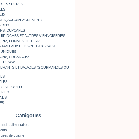
BLES SUCRES
EES
AUX
MES, ACCOMPAGNEMENTS
RONS
NS, CUPCAKES
, BRIOCHES ET AUTRES VIENNOISERIES
, RIZ, POMMES DE TERRE
S GATEAUX ET BISCUITS SUCRES
 UNIQUES
ONS, CRUSTACES
TTES WW
AURANTS ET BALADES (GOURMANDES OU
DES
FLES
ES, VELOUTES
ERIES
INES
ES
Catégories
roduits alimentaires
rants
oires de cuisine