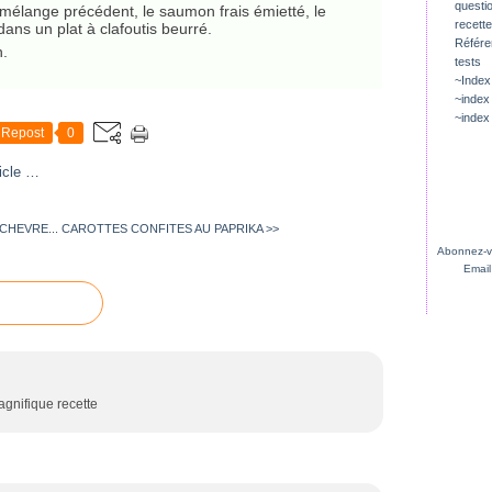
questio
 mélange précédent, le saumon frais émietté, le
recette
ans un plat à clafoutis beurré.
Référ
n.
tests
~Index
~index
~index
Repost
0
icle
…
CHEVRE...
CAROTTES CONFITES AU PAPRIKA >>
Abonnez-vo
Email
agnifique recette