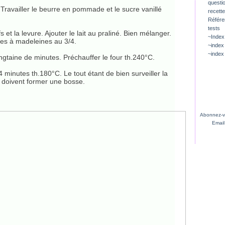
questio
t. Travailler le beurre en pommade et le sucre vanillé
recette
Référ
tests
s et la levure. Ajouter le lait au praliné. Bien mélanger.
~Index
les à madeleines au 3/4.
~index
~index
ingtaine de minutes. Préchauffer le four th.240°C.
 minutes th.180°C. Le tout étant de bien surveiller la
s doivent former une bosse.
Abonnez-vo
Email