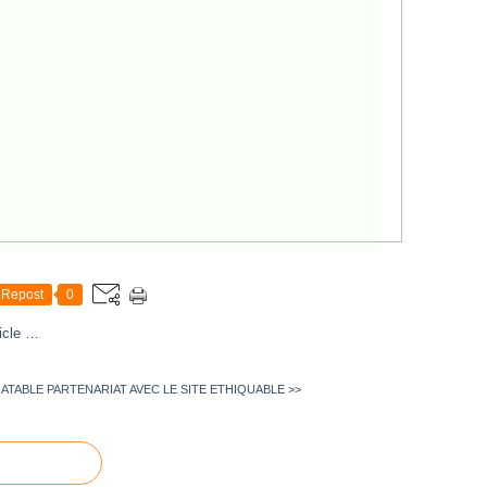
Repost
0
icle
…
RATABLE
PARTENARIAT AVEC LE SITE ETHIQUABLE >>