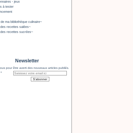
nnaires - jeux
s à tester
encement
 de ma bibliothèque culinaire~
 des recettes salées~
 des recettes sucrées~
Newsletter
us pour être averti des nouveaux articles publiés.