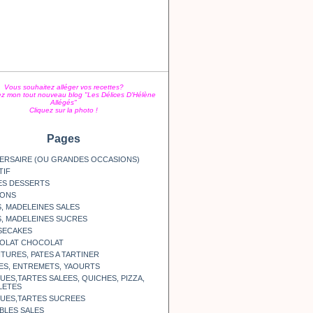
Vous souhaitez alléger vos recettes?
z mon tout nouveau blog "Les Délices D'Hélène
Allégés"
Cliquez sur la photo !
Pages
ERSAIRE (OU GRANDES OCCASIONS)
TIF
ES DESSERTS
SONS
, MADELEINES SALES
, MADELEINES SUCRES
SECAKES
OLAT CHOCOLAT
TURES, PATES A TARTINER
ES, ENTREMETS, YAOURTS
ES,TARTES SALEES, QUICHES, PIZZA,
LETES
UES,TARTES SUCREES
BLES SALES