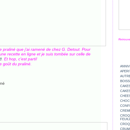
Retrouve
e praliné que j'ai ramené de chez G. Detout. Pour
 une recette en ligne et je suis tombée sur celle de
é
. Et hop, c'est parti!
le goût du praliné.
ANNIV
APERI
AUTR
BOIS
iné
CAKES
CAKES
CHEE
CHOC
CONFI
CREM
CROQU
FEUIL
CROQ
CRUM