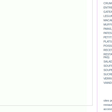
CRUM
ENTR
GATE
LEGU
MACA
MUFFI
PAINS
PATES
PETIT
PLATS
POISS
RECE
REST
PAS)
SALA
SOUF
SOUP
SUCR
VERR
VIAND
sites p
restau
access