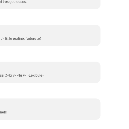
nt très gouteuses.
/> Et le praliné, j'adore :o)
si :)<br /> <br /> ~Lexibule~
ne!!!