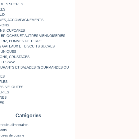
BLES SUCRES
EES
AUX
MES, ACCOMPAGNEMENTS
RONS
NS, CUPCAKES
, BRIOCHES ET AUTRES VIENNOISERIES
, RIZ, POMMES DE TERRE
S GATEAUX ET BISCUITS SUCRES
 UNIQUES
ONS, CRUSTACES
TTES WW
AURANTS ET BALADES (GOURMANDES OU
DES
FLES
ES, VELOUTES
ERIES
INES
ES
Catégories
roduits alimentaires
rants
oires de cuisine