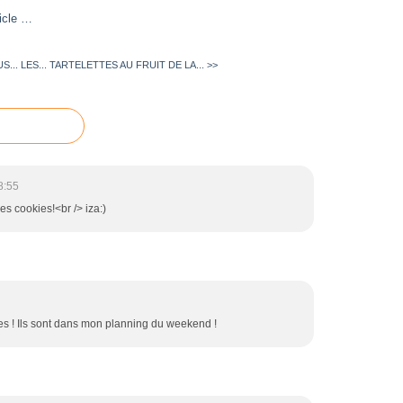
icle
…
... LES...
TARTELETTES AU FRUIT DE LA... >>
8:55
es cookies!<br /> iza:)
hes ! Ils sont dans mon planning du weekend !