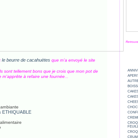
Retrouve
le beurre de cacahuètes
c
que m'a envoyé le site
ANNIV
ls sont tellement bons que je crois que mon pot de
APERI
 m'apprête à refaire une fournée...
AUTR
BOIS
CAKES
CAKES
CHEE
 ambiante
CHOC
tes ETHIQUABLE
CONFI
CREM
 alimentaire
CROQU
FEUIL
e
CROQ
CRUM