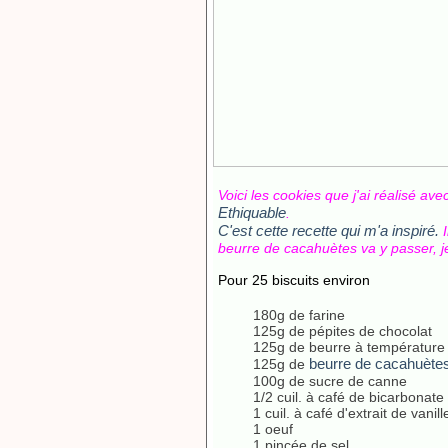
Voici les cookies que j'ai réalisé ave
Ethiquable
.
C'est cette recette qui m'a inspiré.
I
beurre de cacahuètes va y passer, je
Pour 25 biscuits environ
180g de farine
125g de pépites de chocolat
125g de beurre à température
beurre de cacahuè
125g de
100g de sucre de canne
1/2 cuil. à café de bicarbonate
1 cuil. à café d'extrait de vanill
1 oeuf
1 pincée de sel