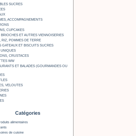
BLES SUCRES
EES
AUX
MES, ACCOMPAGNEMENTS
RONS
NS, CUPCAKES
, BRIOCHES ET AUTRES VIENNOISERIES
, RIZ, POMMES DE TERRE
S GATEAUX ET BISCUITS SUCRES
 UNIQUES
ONS, CRUSTACES
TTES WW
AURANTS ET BALADES (GOURMANDES OU
DES
FLES
ES, VELOUTES
ERIES
INES
ES
Catégories
roduits alimentaires
rants
oires de cuisine