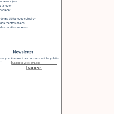
nnaires - jeux
s à tester
encement
 de ma bibliothèque culinaire~
 des recettes salées~
 des recettes sucrées~
Newsletter
us pour être averti des nouveaux articles publiés.