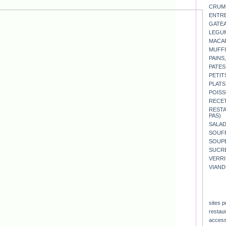
CRUM
ENTR
GATE
LEGU
MACA
MUFFI
PAINS
PATES
PETIT
PLATS
POISS
RECE
REST
PAS)
SALA
SOUF
SOUP
SUCR
VERR
VIAND
sites p
restau
access