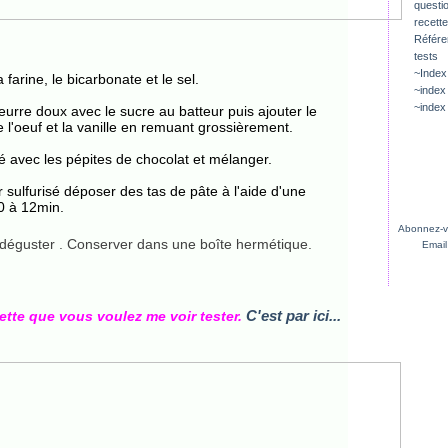
questio
recette
Référ
tests
~Index
farine, le bicarbonate et le sel.
~index
~index
eurre doux avec le sucre au batteur puis ajouter le
 l'oeuf et la vanille en remuant grossièrement.
é avec les pépites de chocolat et mélanger.
sulfurisé déposer des tas de pâte à l'aide d'une
10 à 12min.
Abonnez-vo
 et déguster . Conserver dans une boîte hermétique.
Email
C'est par ici...
cette que vous voulez me voir tester.