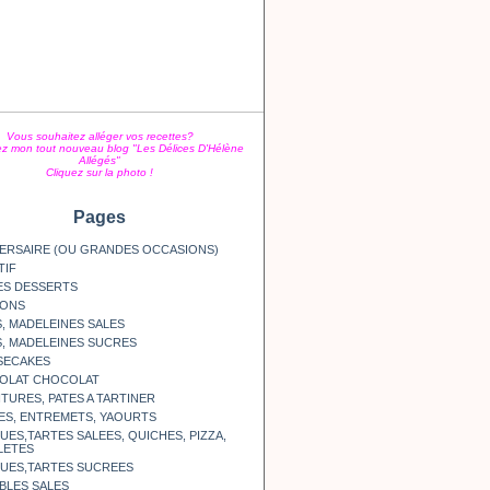
Vous souhaitez alléger vos recettes?
z mon tout nouveau blog "Les Délices D'Hélène
Allégés"
Cliquez sur la photo !
Pages
ERSAIRE (OU GRANDES OCCASIONS)
TIF
ES DESSERTS
SONS
, MADELEINES SALES
, MADELEINES SUCRES
SECAKES
OLAT CHOCOLAT
TURES, PATES A TARTINER
ES, ENTREMETS, YAOURTS
ES,TARTES SALEES, QUICHES, PIZZA,
LETES
UES,TARTES SUCREES
BLES SALES