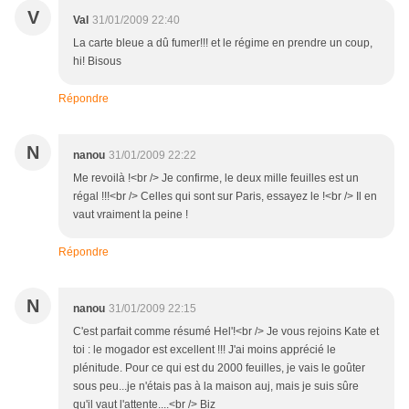
V
Val
31/01/2009 22:40
La carte bleue a dû fumer!!! et le régime en prendre un coup,
hi! Bisous
Répondre
N
nanou
31/01/2009 22:22
Me revoilà !<br /> Je confirme, le deux mille feuilles est un
régal !!!<br /> Celles qui sont sur Paris, essayez le !<br /> Il en
vaut vraiment la peine !
Répondre
N
nanou
31/01/2009 22:15
C'est parfait comme résumé Hel'!<br /> Je vous rejoins Kate et
toi : le mogador est excellent !!! J'ai moins apprécié le
plénitude. Pour ce qui est du 2000 feuilles, je vais le goûter
sous peu...je n'étais pas à la maison auj, mais je suis sûre
qu'il vaut l'attente....<br /> Biz