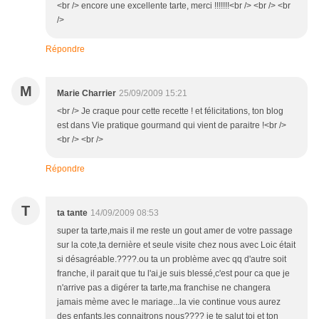
<br /> encore une excellente tarte, merci !!!!!!!<br /> <br /> <br
/>
Répondre
M
Marie Charrier
25/09/2009 15:21
<br /> Je craque pour cette recette ! et félicitations, ton blog
est dans Vie pratique gourmand qui vient de paraitre !<br />
<br /> <br />
Répondre
T
ta tante
14/09/2009 08:53
super ta tarte,mais il me reste un gout amer de votre passage
sur la cote,ta dernière et seule visite chez nous avec Loic était
si désagréable.????.ou ta un problème avec qq d'autre soit
franche, il parait que tu l'ai,je suis blessé,c'est pour ca que je
n'arrive pas a digérer ta tarte,ma franchise ne changera
jamais mème avec le mariage...la vie continue vous aurez
des enfants,les connaitrons nous???? je te salut toi et ton