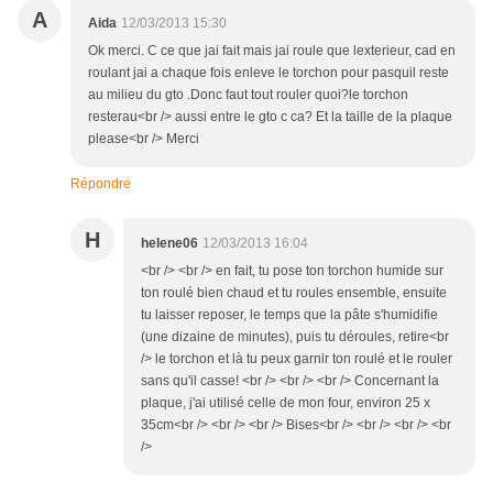
A
Aida
12/03/2013 15:30
Ok merci. C ce que jai fait mais jai roule que lexterieur, cad en
roulant jai a chaque fois enleve le torchon pour pasquil reste
au milieu du gto .Donc faut tout rouler quoi?le torchon
resterau<br /> aussi entre le gto c ca? Et la taille de la plaque
please<br /> Merci
Répondre
H
helene06
12/03/2013 16:04
<br /> <br /> en fait, tu pose ton torchon humide sur
ton roulé bien chaud et tu roules ensemble, ensuite
tu laisser reposer, le temps que la pâte s'humidifie
(une dizaine de minutes), puis tu déroules, retire<br
/> le torchon et là tu peux garnir ton roulé et le rouler
sans qu'il casse! <br /> <br /> <br /> Concernant la
plaque, j'ai utilisé celle de mon four, environ 25 x
35cm<br /> <br /> <br /> Bises<br /> <br /> <br /> <br
/>