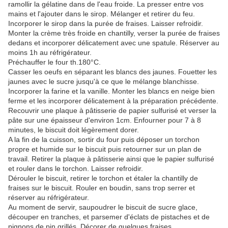
ramollir la gélatine dans de l'eau froide. La presser entre vos
mains et l'ajouter dans le sirop. Mélanger et retirer du feu.
Incorporer le sirop dans la purée de fraises. Laisser refroidir.
Monter la crème très froide en chantilly, verser la purée de fraises
dedans et incorporer délicatement avec une spatule. Réserver au
moins 1h au réfrigérateur.
Préchauffer le four th.180°C.
Casser les oeufs en séparant les blancs des jaunes. Fouetter les
jaunes avec le sucre jusqu'à ce que le mélange blanchisse.
Incorporer la farine et la vanille. Monter les blancs en neige bien
ferme et les incorporer délicatement à la préparation précédente.
Recouvrir une plaque à pâtisserie de papier sulfurisé et verser la
pâte sur une épaisseur d'environ 1cm. Enfourner pour 7 à 8
minutes, le biscuit doit légèrement dorer.
A la fin de la cuisson, sortir du four puis déposer un torchon
propre et humide sur le biscuit puis retourner sur un plan de
travail. Retirer la plaque à pâtisserie ainsi que le papier sulfurisé
et rouler dans le torchon. Laisser refroidir.
Dérouler le biscuit, retirer le torchon et étaler la chantilly de
fraises sur le biscuit. Rouler en boudin, sans trop serrer et
réserver au réfrigérateur.
Au moment de servir, saupoudrer le biscuit de sucre glace,
découper en tranches, et parsemer d'éclats de pistaches et de
pignons de pin grillés. Décorer de quelques fraises.