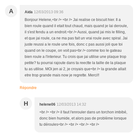
A
Aida
12/03/2013 09:36
Bonjour Helene,<br /> <br /> Jai realise ce biscuit hier. Il a
bien roule quand il etait tout chaud, mais quand je lai deroule,
il s'est fendu a un endroit.<br /> Aussi, quand jai mis le filling,
et que jai roule, ca ne ma pas fait un vrai roule avec spiral. Jai
juste reussi a le roule une fois, donc c pas aussi joli que toi
quand on le coupe, on voit pas<br /> comme too le gateau
bien roule a l'interieur. Tu crois que jai utilise une plaque trop
petite? tu pourrai rajoute dans ta reectte la taille de la plaque
tu as utilise. MOi jen ai 2, je croyais que<br /> la grande allait
etre trop grande mais now je regrette. Merci!!
Répondre
H
helene06
12/03/2013 14:32
<br /> <br /> il faut l'enrouler dans un torchon imbibé,
donc bien humide, et alors pas de problème lorsque
tu déroules<br /> <br /> <br /> <br />