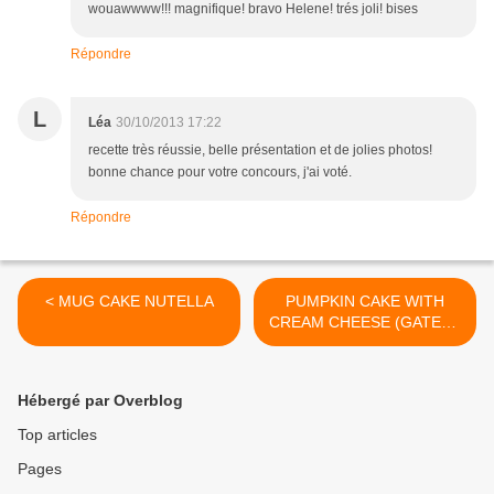
wouawwww!!! magnifique! bravo Helene! trés joli! bises
Répondre
L
Léa
30/10/2013 17:22
recette très réussie, belle présentation et de jolies photos!
bonne chance pour votre concours, j'ai voté.
Répondre
< MUG CAKE NUTELLA
PUMPKIN CAKE WITH
CREAM CHEESE (GATEAU
POTIRON, CREME DE
FROMAGE FRAIS) >
Hébergé par Overblog
Top articles
Pages