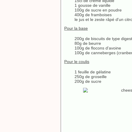
15cl de crème liquide
1 gousse de vanille
100g de sucre en poudre
400g de framboises
le jus et le zeste râpé d'un cit
Pour la base
200g de biscuits de type digest
80g de beurre
100g de flocons d'avoine
100g de canneberges (cranber
Pour le coulis
1 feuille de gélatine
250g de groseille
200g de sucre