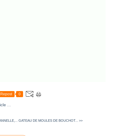
Repost
0
icle
…
NNELLE,...
GATEAU DE MOULES DE BOUCHOT... >>