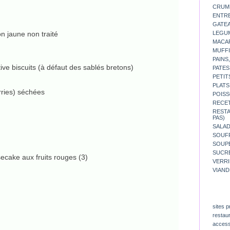
CRUM
ENTR
GATE
ron jaune non traité
LEGU
MACA
MUFFI
PAINS
ive biscuits (à défaut des sablés bretons)
PATES
PETIT
PLATS
ries) séchées
POISS
RECE
REST
PAS)
SALA
SOUF
SOUP
SUCR
VERR
VIAND
sites p
restau
access