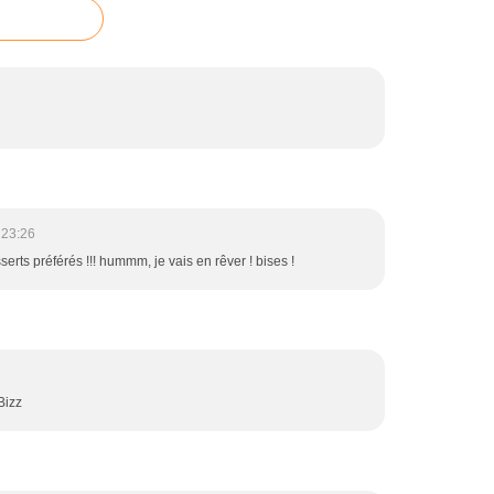
 23:26
sserts préférés !!! hummm, je vais en rêver ! bises !
Bizz