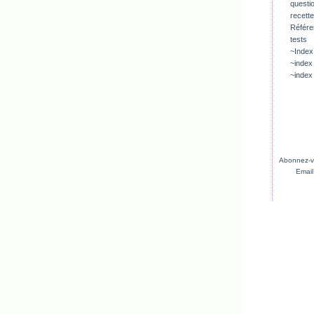
questio
recette
Référ
tests
~Index
~index
~index
Abonnez-vo
Email