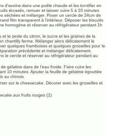
ons d'avoine dans une poêle chaude et les torréfier en
cuits écrasés, remuer et laisser cuire 5 à 10 minutes
ges séchées et mélanger. Poser un cercle de 24cm de
and film transparent à l'intérieur. Déposer les biscuits
he homogène et réserver au réfrigérateur pendant 1h
et le zeste du citron, le sucre et les graines de la
n chantilly ferme. Mélanger alors délicatement le
ver quelques framboises et quelques groseilles pour le
préparation précédente et mélanger délicatement.
ns le cercle et réserver au réfrigérateur pendant au
 de gélatine dans de l'eau froide. Faire cuire les
nt 10 minutes. Ajouter la feuille de gélatine égouttée
is au chinois.
verser sur le cheesecake. Décorer avec les groseilles et