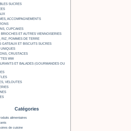
BLES SUCRES
EES
AUX
MES, ACCOMPAGNEMENTS
RONS
NS, CUPCAKES
, BRIOCHES ET AUTRES VIENNOISERIES
, RIZ, POMMES DE TERRE
S GATEAUX ET BISCUITS SUCRES
 UNIQUES
ONS, CRUSTACES
TTES WW
AURANTS ET BALADES (GOURMANDES OU
DES
FLES
ES, VELOUTES
ERIES
INES
ES
Catégories
roduits alimentaires
rants
oires de cuisine