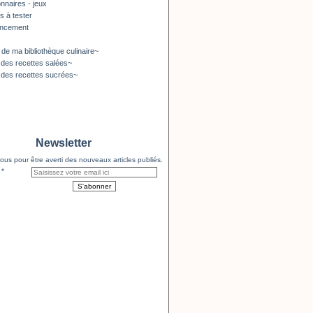
nnaires - jeux
s à tester
encement
 de ma bibliothèque culinaire~
 des recettes salées~
 des recettes sucrées~
Newsletter
us pour être averti des nouveaux articles publiés.