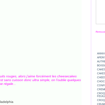
Retrouve
ANNIV
APERI
AUTR
BOIS
CAKES
CAKES
ruits rouges, alors j'aime forcément les cheesecakes
CHEE
 est sans cuisson donc ultra simple, on l'oublie quelques
CHOC
e régale...
CONFI
CREM
CROQU
FEUIL
CROQ
ladelphia
CRUM