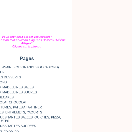
Vous souhaitez alléger vos recettes?
z mon tout nouveau blog "Les Délices D'Hélène
Allégés"
Cliquez sur la photo !
Pages
ERSAIRE (OU GRANDES OCCASIONS)
TIF
ES DESSERTS
SONS
, MADELEINES SALES
, MADELEINES SUCRES
SECAKES
OLAT CHOCOLAT
TURES, PATES A TARTINER
ES, ENTREMETS, YAOURTS
ES,TARTES SALEES, QUICHES, PIZZA,
LETES
UES,TARTES SUCREES
BLES SALES