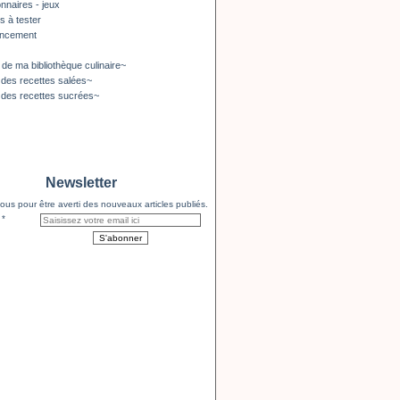
nnaires - jeux
s à tester
encement
 de ma bibliothèque culinaire~
 des recettes salées~
 des recettes sucrées~
Newsletter
us pour être averti des nouveaux articles publiés.