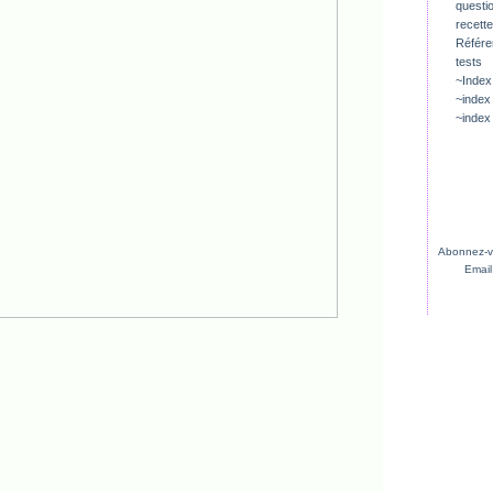
questio
recette
Référ
tests
~Index
~index
~index
Abonnez-vo
Email