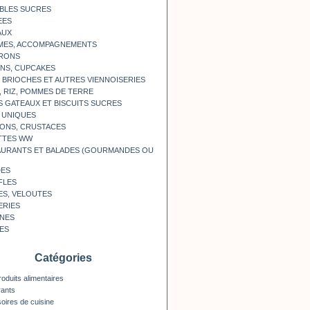
BLES SUCRES
EES
AUX
MES, ACCOMPAGNEMENTS
RONS
NS, CUPCAKES
, BRIOCHES ET AUTRES VIENNOISERIES
, RIZ, POMMES DE TERRE
S GATEAUX ET BISCUITS SUCRES
 UNIQUES
ONS, CRUSTACES
TTES WW
AURANTS ET BALADES (GOURMANDES OU
DES
FLES
ES, VELOUTES
ERIES
INES
ES
Catégories
roduits alimentaires
rants
oires de cuisine