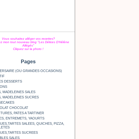
Vous souhaitez alléger vos recettes?
z mon tout nouveau blog "Les Délices D'Hélène
Allégés"
Cliquez sur la photo !
Pages
ERSAIRE (OU GRANDES OCCASIONS)
TIF
ES DESSERTS
SONS
, MADELEINES SALES
, MADELEINES SUCRES
SECAKES
OLAT CHOCOLAT
TURES, PATES A TARTINER
ES, ENTREMETS, YAOURTS
ES,TARTES SALEES, QUICHES, PIZZA,
LETES
UES,TARTES SUCREES
BLES SALES