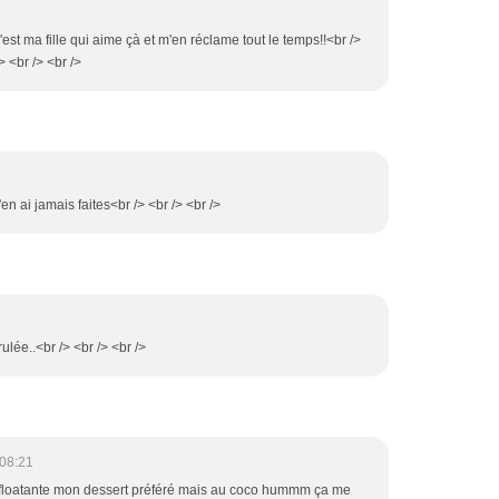
'est ma fille qui aime çà et m'en réclame tout le temps!!<br />
> <br /> <br />
'en ai jamais faites<br /> <br /> <br />
ulée..<br /> <br /> <br />
 08:21
île floatante mon dessert préféré mais au coco hummm ça me