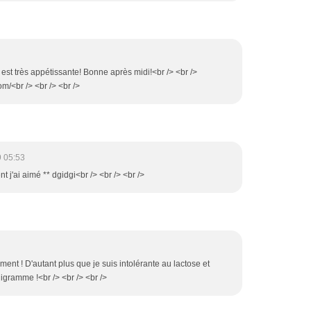
tte est très appétissante! Bonne après midi!<br /> <br />
om/<br /> <br /> <br />
9 05:53
 j'ai aimé ** dgidgi<br /> <br /> <br />
iment ! D'autant plus que je suis intolérante au lactose et
ligramme !<br /> <br /> <br />