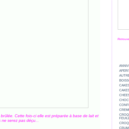
Retrouve
ANNIV
APERI
AUTR
BOIS
CAKES
CAKES
CHEE
CHOC
CONFI
CREM
CROQU
brûlée. Cette fois-ci elle est préparée à base de lait et
FEUIL
 ne serez pas déçu...
CROQ
CRUM