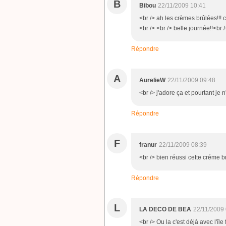
B
Bibou
22/11/2009 10:41
<br /> ah les crèmes brûlées!!! c
<br /> <br /> belle journée!!<br /
Répondre
A
AurelieW
22/11/2009 09:48
<br /> j'adore ça et pourtant je n
Répondre
F
franur
22/11/2009 08:39
<br /> bien réussi cette créme br
Répondre
L
LA DECO DE BEA
22/11/2009
<br /> Ou la c'est déjà avec l'