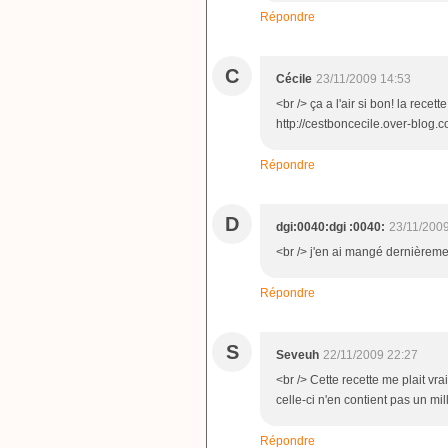
Répondre
C
Cécile
23/11/2009 14:53
<br /> ça a l'air si bon! la rece
http://cestboncecile.over-blog.c
Répondre
D
dgi:0040:dgi :0040:
23/11/200
<br /> j'en ai mangé dernièrement
Répondre
S
Seveuh
22/11/2009 22:27
<br /> Cette recette me plait vra
celle-ci n'en contient pas un mil
Répondre