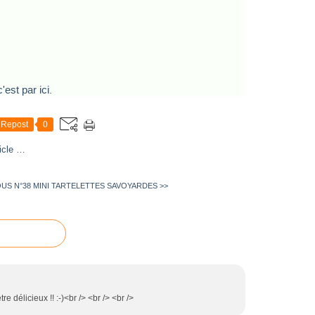
'est par ici
.
Repost
0
icle
…
US N°38
MINI TARTELETTES SAVOYARDES >>
re délicieux !! :-)<br /> <br /> <br />