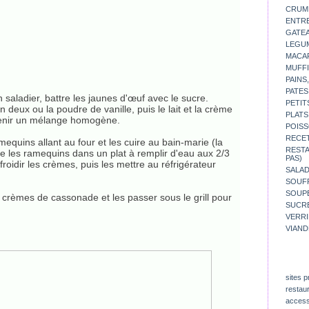
CRUM
ENTR
GATE
LEGU
MACA
MUFFI
PAINS
PATES
 saladier, battre les jaunes d'œuf avec le sucre.
PETIT
n deux ou la poudre de vanille, puis le lait et la crème
PLATS
tenir un mélange homogène.
POISS
RECE
equins allant au four et les cuire au bain-marie (la
REST
re les ramequins dans un plat à remplir d'eau aux 2/3
PAS)
roidir les crèmes, puis les mettre au réfrigérateur
SALA
SOUF
SOUP
 crèmes de cassonade et les passer sous le grill pour
SUCR
VERR
VIAND
sites p
restau
access