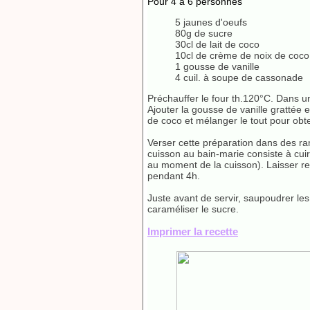
Pour 4 à 6 personnes
5 jaunes d'oeufs
80g de sucre
30cl de lait de coco
10cl de crème de noix de coco
1 gousse de vanille
4 cuil. à soupe de cassonade
Préchauffer le four th.120°C. Dans un
Ajouter la gousse de vanille grattée e
de coco et mélanger le tout pour ob
Verser cette préparation dans des ram
cuisson au bain-marie consiste à cui
au moment de la cuisson). Laisser ref
pendant 4h.
Juste avant de servir, saupoudrer les
caraméliser le sucre.
Imprimer la recette