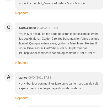
<br /> Ca me plaît, j'aurais adoré!<br /> <br /> <br />
Répondre
C
CarO&#039;
09/04/2011 18:31
<br /> Moi dès qu'on me parle de citron je tends l'oreille (voire
les deux!) alors... Ca doit être très bon, mais je n'aime pas trop
le miel. Quoique même sans, ça doit le faire. Merci Hélène !!!
<br /> Bisous<br /> CarO'<br /> <br /> Un ptit tour par
ici...http://odelicesdecaro.canalblog.com/<br /> <br /> <br />
Répondre
A
agnes
09/04/2011 17:33
<br /> bonjour comment les faire cuire car je n ais pas de cuit
vapeur merci pour levpartage<br /> <br /> <br />
Répondre