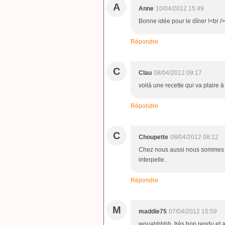
A
Anne
10/04/2012 15:49
Bonne idée pour le dîner !<br /
Répondre
C
Clau
08/04/2012 09:17
voilà une recette qui va plair
Répondre
C
Choupette
08/04/2012 08:12
Chez nous aussi nous sommes f
interpelle.
Répondre
M
maddie75
07/04/2012 15:59
wouahhhhh, très bon rendu et a