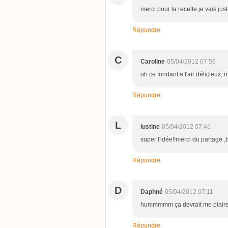
merci pour la recette je vais j
Répondre
C
Caroline
05/04/2012 07:56
oh ce fondant a l'air délicieux, 
Répondre
L
lustine
05/04/2012 07:46
super l'idée!!merci du partage ,
Répondre
D
Daphné
05/04/2012 07:11
hummmmm ça devrait me plaire
Répondre