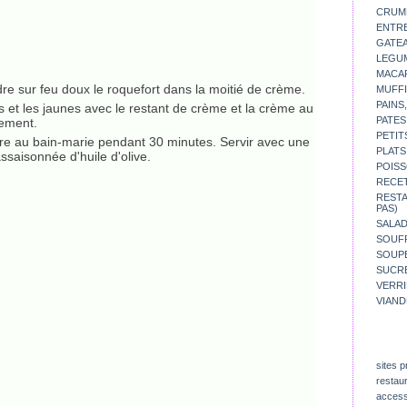
CRUM
ENTR
GATE
LEGU
MACA
dre sur feu doux le roquefort dans la moitié de crème.
MUFFI
PAINS
 et les jaunes avec le restant de crème et la crème au
PATES
nement.
PETIT
ire au bain-marie pendant 30 minutes. Servir avec une
PLATS
assaisonnée d'huile d'olive.
POISS
RECE
REST
PAS)
SALA
SOUF
SOUP
SUCR
VERR
VIAND
sites p
restau
access