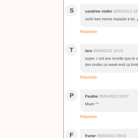
S
sandrine viollet
05/04/2012 18
ouhh ben meme maladie k toi...je 
Répondre
T
tara
05/04/2012 18:24
super, c est une recette que je v
des invites ce week end ca tomb
Répondre
P
Pauline
05/04/2012 09:07
Miam ^^
Répondre
F
franur
05/04/2012 09:01