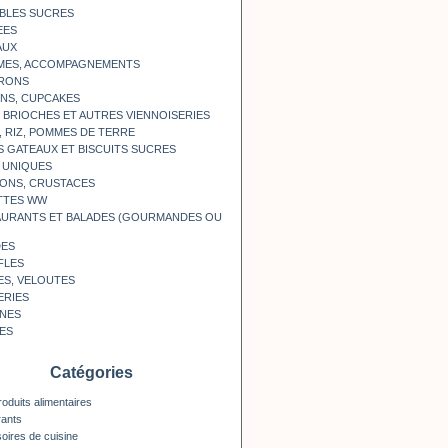
BLES SUCRES
EES
AUX
MES, ACCOMPAGNEMENTS
RONS
NS, CUPCAKES
, BRIOCHES ET AUTRES VIENNOISERIES
, RIZ, POMMES DE TERRE
S GATEAUX ET BISCUITS SUCRES
 UNIQUES
ONS, CRUSTACES
TTES WW
AURANTS ET BALADES (GOURMANDES OU
DES
FLES
ES, VELOUTES
ERIES
INES
ES
Catégories
roduits alimentaires
rants
oires de cuisine