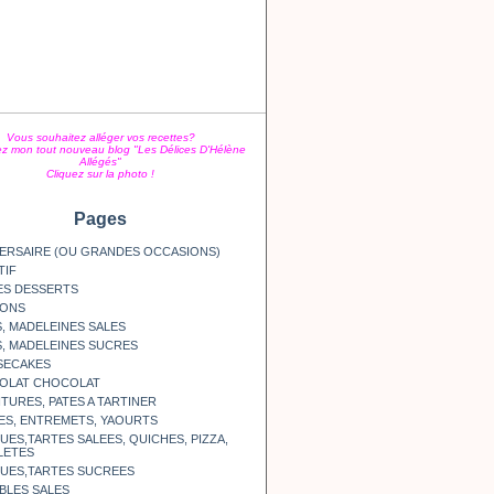
Vous souhaitez alléger vos recettes?
z mon tout nouveau blog "Les Délices D'Hélène
Allégés"
Cliquez sur la photo !
Pages
ERSAIRE (OU GRANDES OCCASIONS)
TIF
ES DESSERTS
SONS
, MADELEINES SALES
, MADELEINES SUCRES
SECAKES
OLAT CHOCOLAT
TURES, PATES A TARTINER
ES, ENTREMETS, YAOURTS
ES,TARTES SALEES, QUICHES, PIZZA,
LETES
UES,TARTES SUCREES
BLES SALES