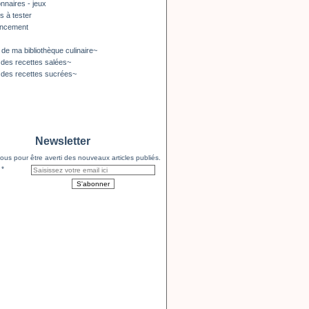
nnaires - jeux
s à tester
encement
 de ma bibliothèque culinaire~
 des recettes salées~
 des recettes sucrées~
Newsletter
us pour être averti des nouveaux articles publiés.