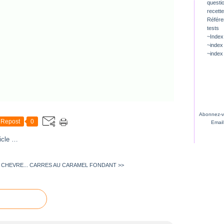
questio
recette
Référ
tests
~Index
~index
~index
Abonnez-vo
Repost
0
Email
icle
…
 CHEVRE...
CARRES AU CARAMEL FONDANT >>