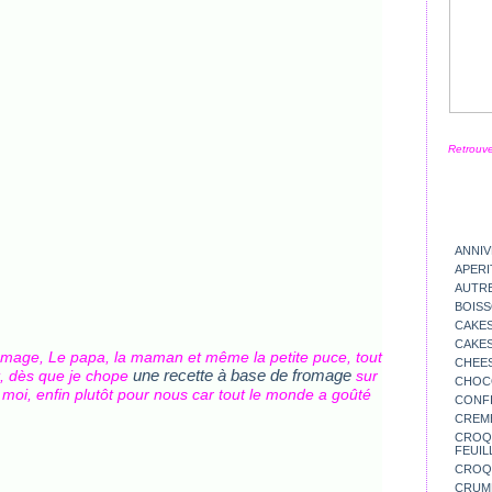
Retrouve
ANNIV
APERI
AUTR
BOIS
CAKES
CAKES
mage, Le papa, la maman et même la petite puce, tout
CHEE
une recette à base de fromage
t, dès que je chope
sur
CHOC
ur moi, enfin plutôt pour nous car tout le monde a goûté
CONFI
CREM
CROQU
FEUIL
CROQ
CRUM