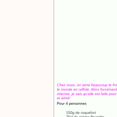
Chez nous, on aime beaucoup le fro
le monde en raffole. Alors forcémen
internet, je sais qu'elle est faite po
et aimé!
Pour 4 personnes
150g de roquefort
25cl de crème fleurette