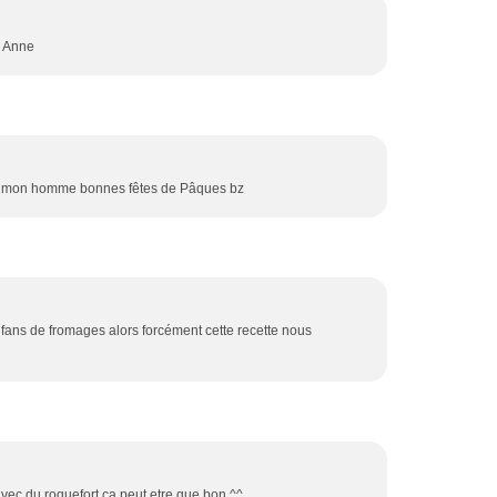
> Anne
e à mon homme bonnes fêtes de Pâques bz
ans de fromages alors forcément cette recette nous
vec du roquefort ça peut etre que bon ^^