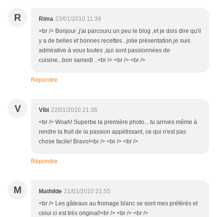
R
Rima
23/01/2010 11:39
<br /> Bonjour ,j'ai parcouru un peu le blog ,et je dois dire qu'il
y a de belles et bonnes recettes ..jolie présentation,je suis
admirative à vous toutes ,qui sont passionnées de
cuisine...bon samedi ..<br /> <br /> <br />
Répondre
V
Vibi
22/01/2010 21:36
<br /> Woah! Superbe la première photo... tu arrives même à
rendre la fruit de la passion appétissant, ce qui n'est pas
chose facile! Bravo!<br /> <br /> <br />
Répondre
M
Mathilde
21/01/2010 21:55
<br /> Les gâteaux au fromage blanc se sont mes préférés et
celui ci est très original!<br /> <br /> <br />