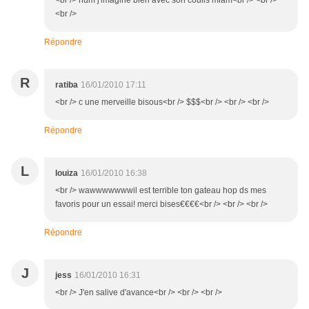
<br /> hum j'imagine bien avec son coulis miam<br /> <br />
<br />
Répondre
R
ratiba
16/01/2010 17:11
<br /> c une merveille bisous<br /> $$$<br /> <br /> <br />
Répondre
L
louiza
16/01/2010 16:38
<br /> wawwwwwwwil est terrible ton gateau hop ds mes
favoris pour un essai! merci bises€€€€<br /> <br /> <br />
Répondre
J
jess
16/01/2010 16:31
<br /> J'en salive d'avance<br /> <br /> <br />