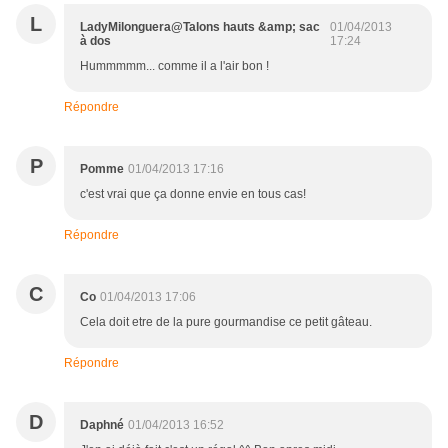
L
LadyMilonguera@Talons hauts &amp; sac
01/04/2013
à dos
17:24
Hummmmm... comme il a l'air bon !
Répondre
P
Pomme
01/04/2013 17:16
c'est vrai que ça donne envie en tous cas!
Répondre
C
Co
01/04/2013 17:06
Cela doit etre de la pure gourmandise ce petit gâteau.
Répondre
D
Daphné
01/04/2013 16:52