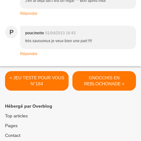
J'en ai déjà fait c'est un régal ^^ Bon apres midi
Répondre
P
poucinette
01/04/2013 16:43
très savoureux je veux bien une part !!!!
Répondre
< JEU TESTE POUR VOUS
GNOCCHIS EN
N°184
REBLOCHONADE >
Hébergé par Overblog
Top articles
Pages
Contact