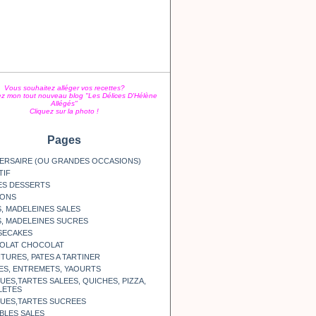
Vous souhaitez alléger vos recettes?
z mon tout nouveau blog "Les Délices D'Hélène
Allégés"
Cliquez sur la photo !
Pages
ERSAIRE (OU GRANDES OCCASIONS)
TIF
ES DESSERTS
SONS
, MADELEINES SALES
, MADELEINES SUCRES
SECAKES
OLAT CHOCOLAT
TURES, PATES A TARTINER
ES, ENTREMETS, YAOURTS
ES,TARTES SALEES, QUICHES, PIZZA,
LETES
UES,TARTES SUCREES
BLES SALES