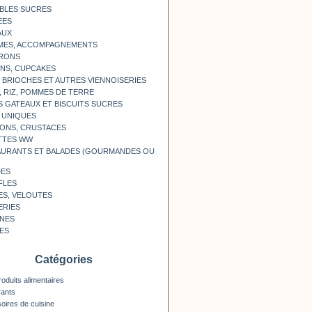
BLES SUCRES
EES
AUX
MES, ACCOMPAGNEMENTS
RONS
NS, CUPCAKES
, BRIOCHES ET AUTRES VIENNOISERIES
, RIZ, POMMES DE TERRE
S GATEAUX ET BISCUITS SUCRES
 UNIQUES
ONS, CRUSTACES
TTES WW
AURANTS ET BALADES (GOURMANDES OU
DES
FLES
ES, VELOUTES
ERIES
INES
ES
Catégories
roduits alimentaires
rants
oires de cuisine