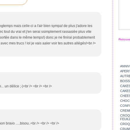
ongtemps mais celle-ci a l'air bien sympa! de plus j'adore les
c tout du vrai et j'en serai ssimplement rassasiée plus vite
pportée dans le même temps!) donc je ne finirai probablement
Retrouve
avec mes trucs ! lol je vais aaler voir tes autres allégés!<br />
ANNIV
APERI
AUTR
BOIS
.. un délice ;-)<br /> <br /> <br />
CAKES
CAKES
CHEE
CHOC
CONFI
CREM
CROQU
FEUIL
on bravo .....bisou..<br /> <br /> <br />
CROQ
CRUM