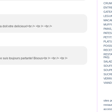
CRUM
ENTR
GATE
LEGU
MACA
MUFFI
a doit etre delicieux!<br /> <br /> <br />
PAINS
PATES
PETIT
PLATS
POISS
RECE
REST
PAS)
e suis toujours partante! Bisous<br /> <br /> <br />
SALA
SOUF
SOUP
SUCR
VERR
VIAND
sites p
restau
access