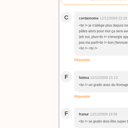
C
cardamome
12/12/2009 22:18
<br /> je n'allège plus depuis l
pâtes alors pour moi ça sera ave
(eh oui, plus<br /> n'energie a
pas ma part!<br /> bon j'tennuie 
<br /> <br />
Répondre
F
fatima
12/12/2009 21:13
<br /> un gratin avec du fromage.
Répondre
F
franur
12/12/2009 19:56
<br /> se gratin dois être super b