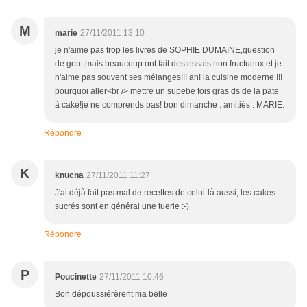
M
marie
27/11/2011 13:10
je n'aime pas trop les livres de SOPHIE DUMAINE,question
de gout;mais beaucoup ont fait des essais non fructueux et je
n'aime pas souvent ses mélanges!!! ah! la cuisine moderne !!!
pourquoi aller<br /> mettre un supebe fois gras ds de la pate
à cake!je ne comprends pas! bon dimanche : amitiés : MARIE.
Répondre
K
knucna
27/11/2011 11:27
J'ai déjà fait pas mal de recettes de celui-là aussi, les cakes
sucrés sont en général une tuerie :-)
Répondre
P
Poucinette
27/11/2011 10:46
Bon dépoussiérèrent ma belle