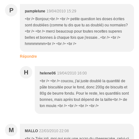
P
pamplelune
19/04/2010 15:29
<br /> Bonjour,<br /> <br /> petite question les doses écrites
sont doublées (comme tu dis que tu as doublé) ou normales?
<br /> <br /> merci beaucoup pour toutes recettes superes
belles et bonnes à chaque fois que j'essaie...<br /> <br />
hmmmmmm<br /> <br /> <br />
Répondre
H
helene06
19/04/2010 16:00
<br /> <br /> coucou, j'ai juste doublé la quantité de
pâte biscuitée pour le fond, donc 200g de biscuits et
80g de beurre fondu. Pour le reste, les quantités sont
bonnes, mais après tout dépend de la taille<br /> de
ton moule.<br /> <br /> <br /> <br />
M
MALLO
22/03/2010 22:08
<br /> Très joli, moi qui suis une accro du cheesecake, celui-ci