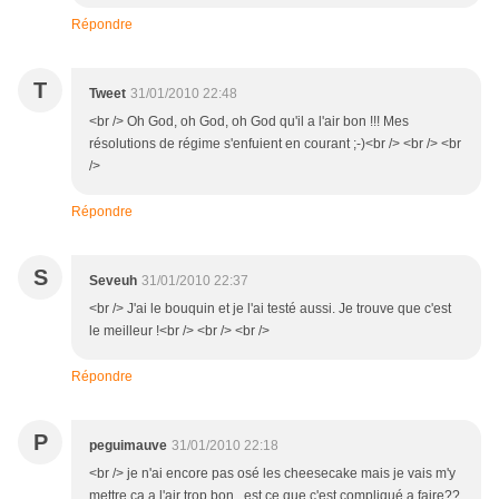
Répondre
T
Tweet
31/01/2010 22:48
<br /> Oh God, oh God, oh God qu'il a l'air bon !!! Mes
résolutions de régime s'enfuient en courant ;-)<br /> <br /> <br
/>
Répondre
S
Seveuh
31/01/2010 22:37
<br /> J'ai le bouquin et je l'ai testé aussi. Je trouve que c'est
le meilleur !<br /> <br /> <br />
Répondre
P
peguimauve
31/01/2010 22:18
<br /> je n'ai encore pas osé les cheesecake mais je vais m'y
mettre ca a l'air trop bon...est ce que c'est compliqué a faire??