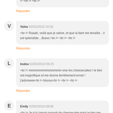
/> <br /> <br />
Répondre
V
Valou
02/02/2010 10:30
<br /> Raaah, voilà que je salive, et que la faim me tenaille... il
est splendide....Bravo.<br /> <br /> <br />
Répondre
L
loulou
02/02/2010 09:25
<br /> mmmmmmmmmmmmm vive les cheesecakes ! le tien
est magnifique et me donne terriblement envie !
j'adoreeee<br /> bisous<br /> <br /> <br />
Répondre
E
Emily
02/02/2010 09:08
<br /> Je n'ai jamais mangé de chessecake mais le tien me