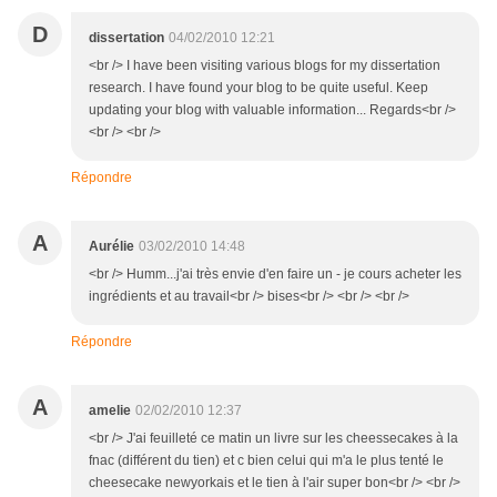
D
dissertation
04/02/2010 12:21
<br /> I have been visiting various blogs for my dissertation
research. I have found your blog to be quite useful. Keep
updating your blog with valuable information... Regards<br />
<br /> <br />
Répondre
A
Aurélie
03/02/2010 14:48
<br /> Humm...j'ai très envie d'en faire un - je cours acheter les
ingrédients et au travail<br /> bises<br /> <br /> <br />
Répondre
A
amelie
02/02/2010 12:37
<br /> J'ai feuilleté ce matin un livre sur les cheessecakes à la
fnac (différent du tien) et c bien celui qui m'a le plus tenté le
cheesecake newyorkais et le tien à l'air super bon<br /> <br />