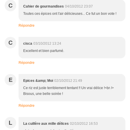
C
Cahier de gourmandises
04/10/2012 23:07
Toutes ces épices ont l'air délicieuses... Ce fut un bon vote !
Répondre
C
cisca
03/10/2012 13:24
Excellent et bien parfumé.
Répondre
E
Epices &amp; Moi
02/10/2012 21:49
Ce riz est juste terriblement tentant !! Un vrai délice !<br />
Bisous, une belle soirée !
Répondre
L
La cuillère aux mille délices
02/10/2012 16:53