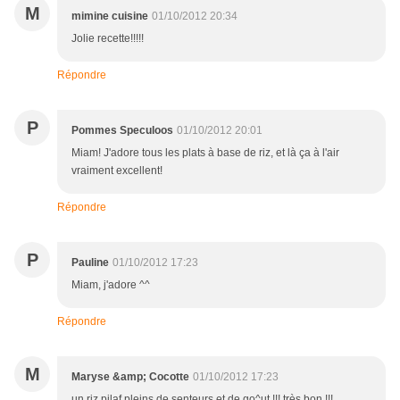
M
mimine cuisine
01/10/2012 20:34
Jolie recette!!!!!
Répondre
P
Pommes Speculoos
01/10/2012 20:01
Miam! J'adore tous les plats à base de riz, et là ça à l'air
vraiment excellent!
Répondre
P
Pauline
01/10/2012 17:23
Miam, j'adore ^^
Répondre
M
Maryse &amp; Cocotte
01/10/2012 17:23
un riz pilaf pleins de senteurs et de go^ut !!! très bon !!!