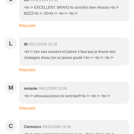
JO
09/11/2009 20:32
<br /> EXCELLENT. BRAVO ils sont très bien réussis.<br />
BIZZZ<br /> JO<br /> <br /> <br />
Répondre
L
lili
09/11/2009 20:18
<br /> j'en vais souvent et j'adore il faut que je trouve des
chataigne d'eau j'en ai jamais gouté !<br /> <br /> <br />
Répondre
M
melanie
09/11/2009 20:00
<br /> whouaaa,bravo ils sont top!!!<br /> <br /> <br />
Répondre
C
Clemence
09/11/2009 19:56