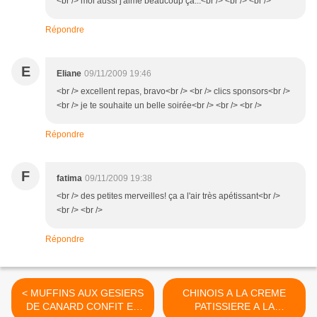
<br /> moi aussi j'aime beaucoup ça...<br /> <br /> <br />
Répondre
E
Eliane
09/11/2009 19:46
<br /> excellent repas, bravo<br /> <br /> clics sponsors<br />
<br /> je te souhaite un belle soirée<br /> <br /> <br />
Répondre
F
fatima
09/11/2009 19:38
<br /> des petites merveilles! ça a l'air très apétissant<br />
<br /> <br />
Répondre
< MUFFINS AUX GESIERS
CHINOIS A LA CREME
DE CANARD CONFIT ET
PATISSIERE A LA