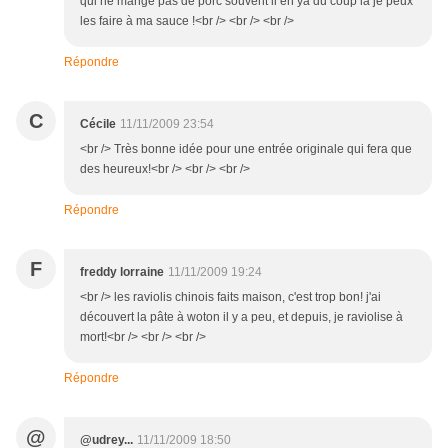
qui ne mange pas de porc souvent il en ya du coup là je peux
les faire à ma sauce !<br /> <br /> <br />
Répondre
C
Cécile
11/11/2009 23:54
<br /> Très bonne idée pour une entrée originale qui fera que
des heureux!<br /> <br /> <br />
Répondre
F
freddy lorraine
11/11/2009 19:24
<br /> les raviolis chinois faits maison, c'est trop bon! j'ai
découvert la pâte à woton il y a peu, et depuis, je raviolise à
mort!<br /> <br /> <br />
Répondre
@
@udrey...
11/11/2009 18:50