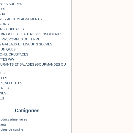
BLES SUCRES
EES
AUX
MES, ACCOMPAGNEMENTS
RONS
NS, CUPCAKES
, BRIOCHES ET AUTRES VIENNOISERIES
, RIZ, POMMES DE TERRE
S GATEAUX ET BISCUITS SUCRES
 UNIQUES
ONS, CRUSTACES
TTES WW
AURANTS ET BALADES (GOURMANDES OU
DES
FLES
ES, VELOUTES
ERIES
INES
ES
Catégories
roduits alimentaires
rants
oires de cuisine