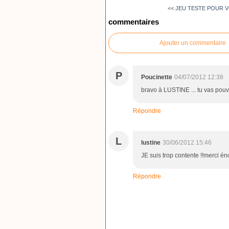
<< JEU TESTE POUR V
commentaires
Ajouter un commentaire
P
Poucinette
04/07/2012 12:38
bravo à LUSTINE ... tu vas pou
Répondre
L
lustine
30/06/2012 15:46
JE suis trop contente !!merci én
Répondre