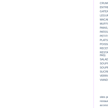
CRUM
ENTR
GATE
LEGU
MACA
MUFFI
PAINS
PATES
PETIT
PLATS
POISS
RECE
REST
PAS)
SALA
SOUF
SOUP
SUCR
VERR
VIAND
sites p
restau
access