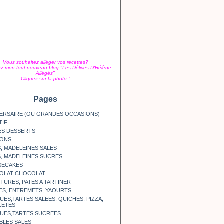
Vous souhaitez alléger vos recettes?
z mon tout nouveau blog "Les Délices D'Hélène
Allégés"
Cliquez sur la photo !
Pages
ERSAIRE (OU GRANDES OCCASIONS)
TIF
ES DESSERTS
SONS
, MADELEINES SALES
, MADELEINES SUCRES
SECAKES
OLAT CHOCOLAT
TURES, PATES A TARTINER
ES, ENTREMETS, YAOURTS
ES,TARTES SALEES, QUICHES, PIZZA,
LETES
UES,TARTES SUCREES
BLES SALES