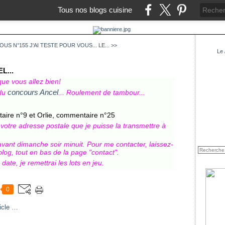
Tous nos blogs cuisine
OUS N°155
J'AI TESTE POUR VOUS... LE... >>
Le
...
que vous allez bien!
concours Ancel
 du
... Roulement de tambour...
ire n°9 et Orlie, commentaire n°25
otre adresse postale que je puisse la transmettre à
ant dimanche soir minuit. Pour me contacter, laissez-
log, tout en bas de la page "contact".
date, je remettrai les lots en jeu.
0
icle
…