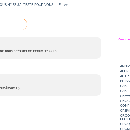
OUS N°155
J'AI TESTE POUR VOUS... LE... >>
Retrouve
voir nous préparer de beaux desserts
ANNIV
APERI
AUTR
BOIS
CAKES
ormément ! ;)
CAKES
CHEE
CHOC
CONFI
CREM
CROQU
FEUIL
CROQ
CRUM