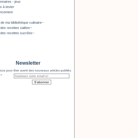
nnaires - jeux
s à tester
encement
 de ma bibliothèque culinaire~
 des recettes salées~
 des recettes sucrées~
Newsletter
us pour être averti des nouveaux articles publiés.