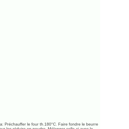
a: Préchauffer le four th.180°C. Faire fondre le beurre
our les réduire en poudre. Mélanger celle-ci avec le