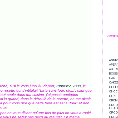
Retrouve
ANNIV
APERI
AUTR
BOIS
CAKES
CAKES
rappelez-vous
ché, si si je vous jure! Au départ,
, je
CHEE
ecette qui s'intitulait "tarte sans four, etc...', sauf que
CHOC
, tout seule dans ma cuisine, j'ai passé quelques
CONFI
 lu quand, dans le déroulé de la recette, on me disait
CREM
a pour vous dire que cette tarte est sans "tour" et non
CROQU
çu là!
FEUIL
z pas en vous disant qu'une fois de plus on vous a roulé
CROQ
que vous ne serez pas déçu du résultat. En même
CRUM