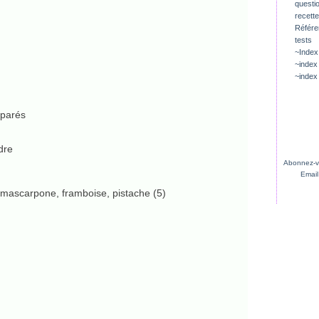
questio
recette
Référ
tests
~Index
~index
~index
éparés
dre
Abonnez-vo
Email