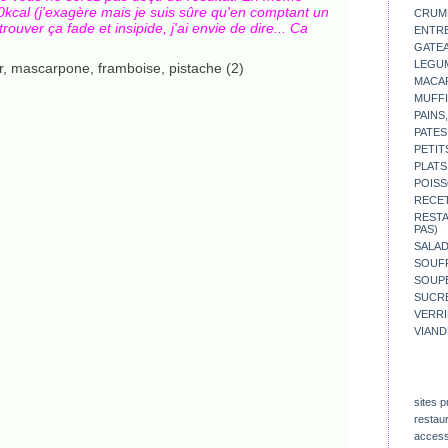
0kcal (j'exagère mais je suis sûre qu'en comptant un
CRUM
trouver ça fade et insipide, j'ai envie de dire... Ca
ENTR
GATE
LEGU
MACA
MUFFI
PAINS
PATES
PETIT
PLATS
POISS
RECE
REST
PAS)
SALA
SOUF
SOUP
SUCR
VERR
VIAND
sites p
restau
access