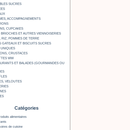
BLES SUCRES
EES
AUX
MES, ACCOMPAGNEMENTS
RONS
NS, CUPCAKES
, BRIOCHES ET AUTRES VIENNOISERIES
, RIZ, POMMES DE TERRE
S GATEAUX ET BISCUITS SUCRES
 UNIQUES
ONS, CRUSTACES
TTES WW
AURANTS ET BALADES (GOURMANDES OU
DES
FLES
ES, VELOUTES
ERIES
INES
ES
Catégories
roduits alimentaires
rants
oires de cuisine