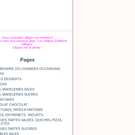
Vous souhaitez alléger vos recettes?
z mon tout nouveau blog "Les Délices D'Hélène
Allégés"
Cliquez sur la photo !
Pages
ERSAIRE (OU GRANDES OCCASIONS)
TIF
ES DESSERTS
SONS
, MADELEINES SALES
, MADELEINES SUCRES
SECAKES
OLAT CHOCOLAT
TURES, PATES A TARTINER
ES, ENTREMETS, YAOURTS
ES,TARTES SALEES, QUICHES, PIZZA,
LETES
UES,TARTES SUCREES
BLES SALES