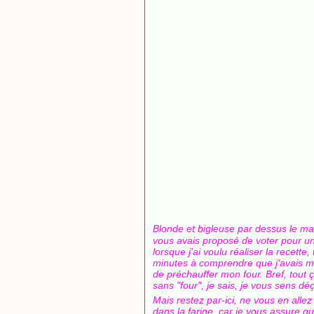
Blonde et bigleuse par dessus le mar
vous avais proposé de voter pour une r
lorsque j'ai voulu réaliser la recette
minutes à comprendre que j'avais mal
de préchauffer mon four. Bref, tout ç
sans "four", je sais, je vous sens dé
Mais restez par-ici, ne vous en alle
dans la farine, car je vous assure 