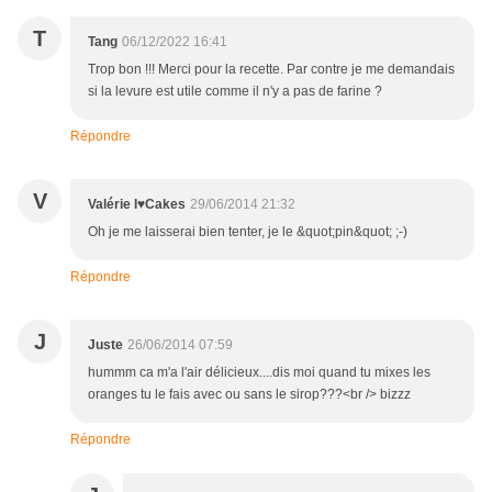
T
Tang
06/12/2022 16:41
Trop bon !!! Merci pour la recette. Par contre je me demandais
si la levure est utile comme il n'y a pas de farine ?
Répondre
V
Valérie I♥Cakes
29/06/2014 21:32
Oh je me laisserai bien tenter, je le &quot;pin&quot; ;-)
Répondre
J
Juste
26/06/2014 07:59
hummm ca m'a l'air délicieux....dis moi quand tu mixes les
oranges tu le fais avec ou sans le sirop???<br /> bizzz
Répondre