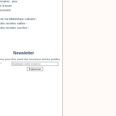
nnaires - jeux
s à tester
encement
 de ma bibliothèque culinaire~
 des recettes salées~
 des recettes sucrées~
Newsletter
us pour être averti des nouveaux articles publiés.