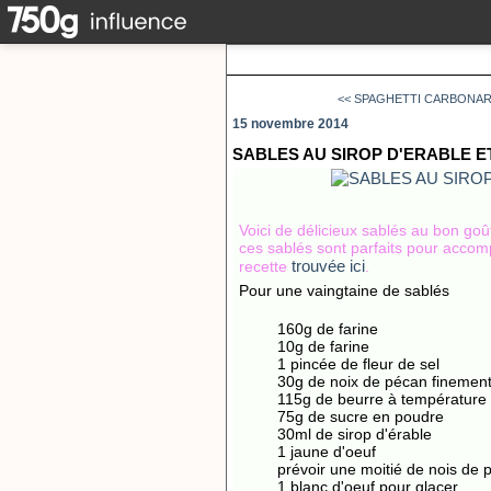
<< SPAGHETTI CARBONARA
15 novembre 2014
SABLES AU SIROP D'ERABLE E
Voici de délicieux sablés au bon goût
ces sablés sont parfaits pour accom
trouvée ici
recette
.
Pour une vaingtaine de sablés
160g de farine
10g de farine
1 pincée de fleur de sel
30g de noix de pécan finemen
115g de beurre à température
75g de sucre en poudre
30ml de sirop d'érable
1 jaune d'oeuf
prévoir une moitié de nois de 
1 blanc d'oeuf pour glacer