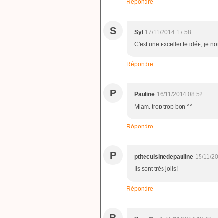
Répondre
S
Syl
17/11/2014 17:58
C'est une excellente idée, je n
Répondre
P
Pauline
16/11/2014 08:52
Miam, trop trop bon ^^
Répondre
P
ptitecuisinedepauline
15/11/2
Ils sont très jolis!
Répondre
B