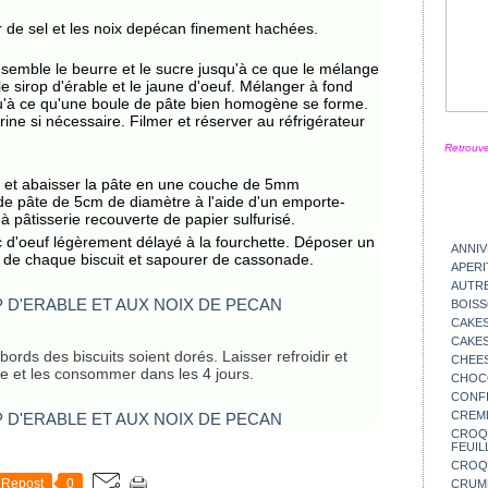
r de sel et les noix depécan finement hachées.
semble le beurre et le sucre jusqu'à ce que le mélange
 le sirop d'érable et le jaune d'oeuf. Mélanger à fond
usqu'à ce qu'une boule de pâte bien homogène se forme.
ine si nécessaire. Filmer et réserver au réfrigérateur
Retrouve
il et abaisser la pâte en une couche de 5mm
de pâte de 5cm de diamètre à l'aide d'un emporte-
à pâtisserie recouverte de papier sulfurisé.
 d'oeuf légèrement délayé à la fourchette. Déposer un
ANNIV
 de chaque biscuit et sapourer de cassonade.
APERI
AUTR
BOIS
CAKES
CAKES
ords des biscuits soient dorés. Laisser refroidir et
CHEE
e et les consommer dans les 4 jours.
CHOC
CONFI
CREM
CROQU
FEUIL
CROQ
Repost
0
CRUM