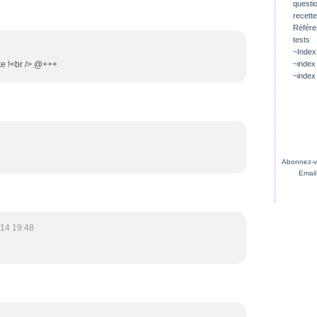
questio
recette
Référ
tests
~Index
ote !<br /> @+++
~index
~index
Abonnez-vo
Email
014 19:48