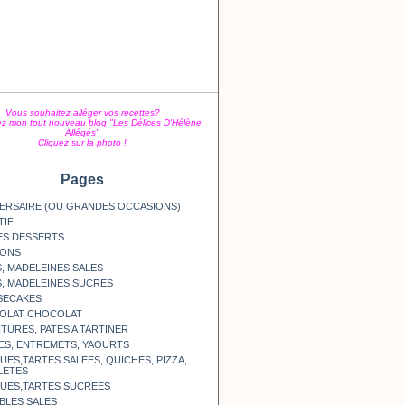
Vous souhaitez alléger vos recettes?
z mon tout nouveau blog "Les Délices D'Hélène
Allégés"
Cliquez sur la photo !
Pages
ERSAIRE (OU GRANDES OCCASIONS)
TIF
ES DESSERTS
SONS
, MADELEINES SALES
, MADELEINES SUCRES
SECAKES
OLAT CHOCOLAT
TURES, PATES A TARTINER
ES, ENTREMETS, YAOURTS
ES,TARTES SALEES, QUICHES, PIZZA,
LETES
UES,TARTES SUCREES
BLES SALES