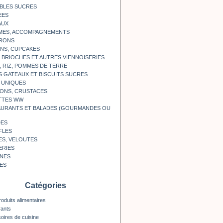
BLES SUCRES
EES
AUX
MES, ACCOMPAGNEMENTS
RONS
NS, CUPCAKES
, BRIOCHES ET AUTRES VIENNOISERIES
, RIZ, POMMES DE TERRE
S GATEAUX ET BISCUITS SUCRES
 UNIQUES
ONS, CRUSTACES
TTES WW
AURANTS ET BALADES (GOURMANDES OU
DES
FLES
ES, VELOUTES
ERIES
INES
ES
Catégories
roduits alimentaires
rants
oires de cuisine