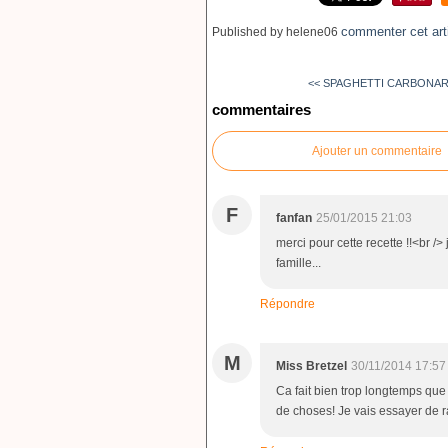
commenter cet art
Published by helene06
<< SPAGHETTI CARBONARA
commentaires
Ajouter un commentaire
F
fanfan
25/01/2015 21:03
merci pour cette recette !!<br /> 
famille...
Répondre
M
Miss Bretzel
30/11/2014 17:57
Ca fait bien trop longtemps que 
de choses! Je vais essayer de r