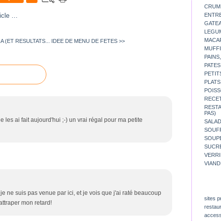
CRUM
icle
…
ENTR
GATE
LEGU
MACA
 (ET RESULTATS...
IDEE DE MENU DE FETES >>
MUFFI
PAINS
PATES
PETIT
PLATS
POISS
RECE
REST
PAS)
je les ai fait aujourd'hui ;-) un vrai régal pour ma petite
SALA
SOUF
SOUP
SUCR
VERR
VIAND
je ne suis pas venue par ici, et je vois que j'ai raté beaucoup
sites p
attraper mon retard!
restau
access