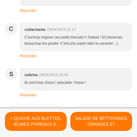
Répondre
C
catherinette
29/04/2015 21:17
C'est trop mignon ces petits biscuits !! J'adore ! Et j'aimerais
beaucoup les gouter. C'est une super idée le caramel. ;-)
Répondre
S
sabrina
29/04/2015 19:40
Ils sont trop choux ! adorable ! bravo !
Répondre
< QUICHE AUX BLETTES,
SALADE DE BETTERAVES,
JEUNES POIREAUX ET
ORANGES ET
JAMBON
MOZZARELLA >