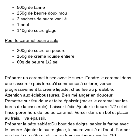
500g de farine
250g de beurre doux mou
2 sachets de sucre vanillé
1 oeuf
140g de sucre glage
​Pour le caramel beurre salé
200g de sucre en poudre
160g de crème liquide entière
60g de beurre 1/2 sel
Préparer un caramel à sec avec le sucre. Fondre le caramel dans
une casserole puis lorsqu'il commence à colorer, verser
progressivement la crème liquide, chauffée au préalable.
Attention aux éclaboussures. Bien mélanger en douceur.
Remettre sur feu doux et faire épaissir (racler le caramel sur les
bords de la casserole). Laisser tiédir. Ajouter le beurre 1/2 sel et
l'incorporer hors du feu au caramel. Verser dans un bol et placer
au frais, il va épaissir.
Préparer la pâte sablée:Du bout des doigts, sabler la farine avec
le beurre. Ajouter le sucre glace, le sucre vanillé et l'oeuf. Former
une boule de pâte et placer au frais quelques minutes (10