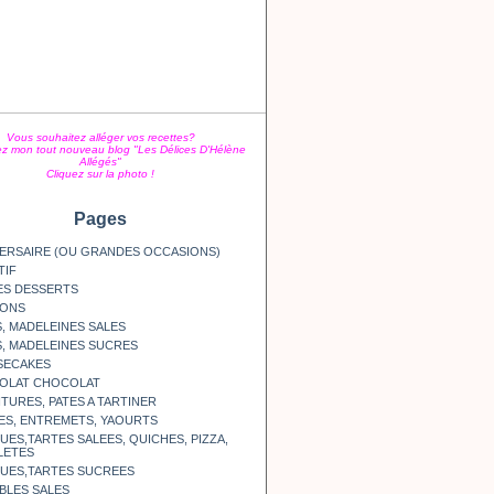
Vous souhaitez alléger vos recettes?
z mon tout nouveau blog "Les Délices D'Hélène
Allégés"
Cliquez sur la photo !
Pages
ERSAIRE (OU GRANDES OCCASIONS)
TIF
ES DESSERTS
SONS
, MADELEINES SALES
, MADELEINES SUCRES
SECAKES
OLAT CHOCOLAT
TURES, PATES A TARTINER
ES, ENTREMETS, YAOURTS
ES,TARTES SALEES, QUICHES, PIZZA,
LETES
UES,TARTES SUCREES
BLES SALES