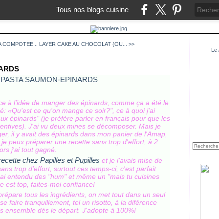
Tous nos blogs cuisine
A COMPOTEE...
LAYER CAKE AU CHOCOLAT (OU... >>
Le
NARDS
mace à l'idée de manger des épinards, comme ça a été le
: «Qu'est ce qu'on mange ce soir?", c
e à quoi j'ai
x épinards" (je préfère parler en français pour que les
tentives).
J'ai vu deux mines se décomposer.
Mais je
r, i
l y avait des épinards dans mon panier de l'Amap,
us je peux préparer une recette sans trop d'effort, à 2
s j'ai tout gagné.
recette chez Papilles et Pupilles
et je l'avais mise de
sans trop d'effort, surtout ces temps-ci, c'est parfait
 j'ai entendu des "hum" et même un "mais tu cuisines
te est top, faites-moi confiance!
répare tous les ingrédients, on met tout dans un seul
e faire tranquillement, tel un risotto, à la diférence
mis ensemble dès le départ.
J'adopte à 100%!