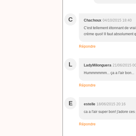
C
Chachoux
04/10/2015 18:40
C'est tellement étonnant de vrai
crème quoi! Il faut absolument q
Répondre
L
LadyMilonguera
21/06/2015 0
Hummmmmm... ça a l'air bon...
Répondre
E
estelle
18/06/2015 20:16
ca a l'air super bon! j'adore ces 
Répondre