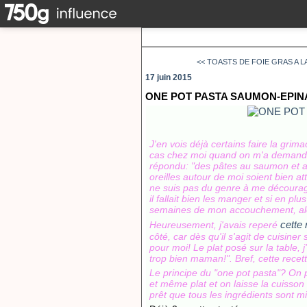
<< TOASTS DE FOIE GRAS A L
17 juin 2015
ONE POT PASTA SAUMON-EPI
J'en vois déjà certains faire la gri
cas chez moi quand on m'a demandé
répondu: "des pâtes au saumon et au
oreilles autour de moi soient bien at
ne suis pas du genre à me décourage
il fallait bien les manger et si en pl
semaines de mon accouchement, alor
cette 
Heureusement, j'avais reperé
côté, car dès qu'il s'agit de cuisiner 
pour moi!
Le plat posé sur la table,
trop bien maman!".
Bref, cette recet
Le principe du "one pot pasta"?
On p
et même plat et on laisse la cuisson s
prêt que tous les ingrédients sont 