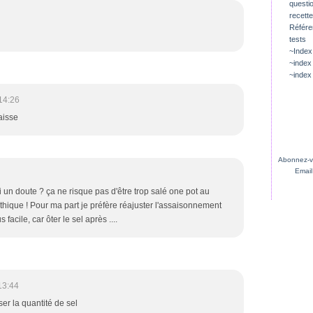
questio
recette
Référ
tests
~Index
~index
~index
14:26
aisse
Abonnez-vo
Email
 un doute ? ça ne risque pas d'être trop salé one pot au
que ! Pour ma part je préfère réajuster l'assaisonnement
 facile, car ôter le sel après ....
13:44
ser la quantité de sel