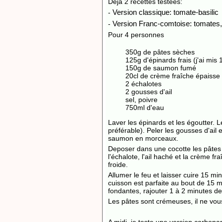
Déjà 2 recettes testées:
Version classique: tomate-basilic
-
Version Franc-comtoise: tomates
-
Pour 4 personnes
350g de pâtes sèches
125g d'épinards frais (j'ai mis
150g de saumon fumé
20cl de crème fraîche épaisse
2 échalotes
2 gousses d'ail
sel, poivre
750ml d'eau
Laver les épinards et les égoutter.
L
préférable).
Peler les gousses d'ail 
saumon en morceaux.
Deposer dans une cocotte les pâtes
l'échalote, l'ail haché et la crème fr
froide.
Allumer le feu et laisser cuire 15 
cuisson est parfaite au bout de 15 
fondantes, rajouter 1 à 2 minutes d
Les pâtes sont crémeuses, il ne vous