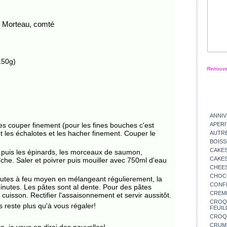
, Morteau, comté
 150g)
Retrouve
ANNIV
es couper finement (pour les fines bouches c'est
APERI
et les échalotes et les hacher finement.
Couper le
AUTR
BOIS
CAKES
 puis les épinards, les morceaux de saumon,
CAKES
aîche.
Saler et poivrer puis mouiller avec 750ml d'eau
CHEE
CHOC
minutes à feu moyen en mélangeant régulierement, la
CONFI
minutes.
Les pâtes sont al dente. Pour des pâtes
CREM
e cuisson.
Rectifier l'assaisonnement et servir aussitôt.
CROQU
 reste plus qu'à vous régaler!
FEUIL
CROQ
CRUM