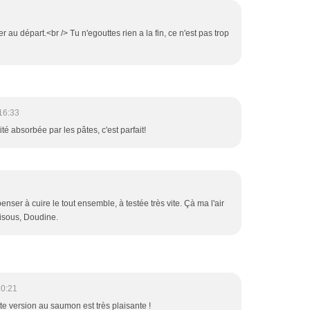
 au départ.<br /> Tu n'egouttes rien a la fin, ce n'est pas trop
16:33
ité absorbée par les pâtes, c'est parfait!
enser à cuire le tout ensemble, à testée très vite. Çà ma l'air
Bisous, Doudine.
20:21
te version au saumon est très plaisante !