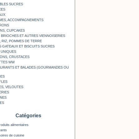
BLES SUCRES
EES
AUX
MES, ACCOMPAGNEMENTS
RONS
NS, CUPCAKES
, BRIOCHES ET AUTRES VIENNOISERIES
, RIZ, POMMES DE TERRE
S GATEAUX ET BISCUITS SUCRES
 UNIQUES
ONS, CRUSTACES
TTES WW
AURANTS ET BALADES (GOURMANDES OU
DES
FLES
ES, VELOUTES
ERIES
INES
ES
Catégories
roduits alimentaires
rants
oires de cuisine