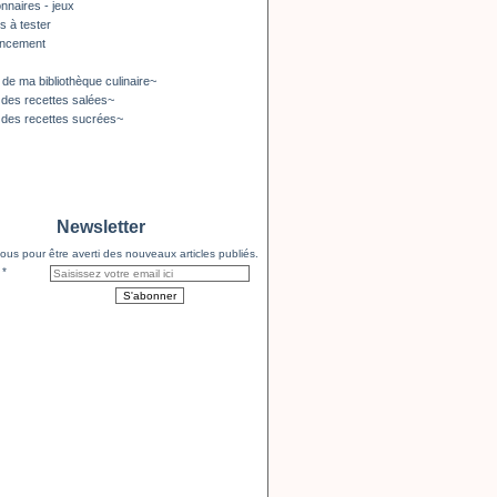
nnaires - jeux
s à tester
encement
 de ma bibliothèque culinaire~
 des recettes salées~
 des recettes sucrées~
Newsletter
us pour être averti des nouveaux articles publiés.