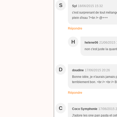
S
Syl
18/06/2015 15:32
c'est surprenant de tout mélanger
plein d'eau ?<br /> @+++
Répondre
H
helene06
21/06/2015 
non c'est juste la quant
D
doudine
17/06/2015 20:26
Bonne idée, je n'aurais jamais p
terriblement bon. <br /> <br /> 
Répondre
C
Coco Symphonie
17/06/2015 
J'adore les one pan pasta et cet