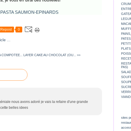
ra, je vous en dirai des nouvelles!
CRUM
ENTR
GATE
LEGU
MACA
MUFFI
Repost
0
PAINS
PATES
icle
…
PETIT
PLATS
POISS
A COMPOTEE...
LAYER CAKE AU CHOCOLAT (OU... >>
RECE
REST
PAS)
SALA
SOUF
SOUP
SUCR
VERR
VIAND
 géniale nous avons adoré je vais la refaire d'une grande
 cette belles idees
sites p
restau
access