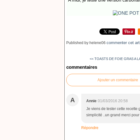
​A midi, je teste une version carbona
commenter cet art
Published by helene06
<< TOASTS DE FOIE GRAS A L
commentaires
Ajouter un commentaire
A
Annie
01/03/2016 20:58
Je viens de tester cette recette
simplicité ..un grand merci pour
Répondre