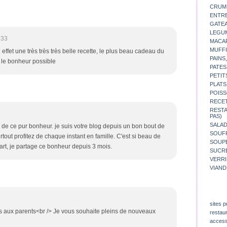
CRUM
ENTR
GATE
LEGU
:33
MACA
MUFFI
n effet une très très très belle recette, le plus beau cadeau du
PAINS
t le bonheur possible
PATES
PETIT
PLATS
POISS
RECE
REST
PAS)
SALA
ez de ce pur bonheur. je suis votre blog depuis un bon bout de
SOUF
tout profitez de chaque instant en famille. C'est si beau de
SOUP
art, je partage ce bonheur depuis 3 mois.
SUCR
VERR
VIAND
sites p
ons aux parents<br /> Je vous souhaite pleins de nouveaux
restau
access