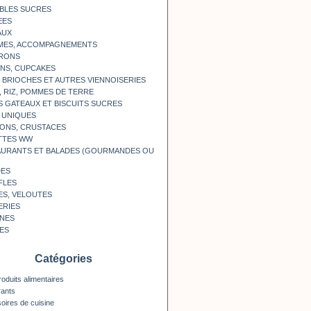
BLES SUCRES
EES
AUX
MES, ACCOMPAGNEMENTS
RONS
NS, CUPCAKES
, BRIOCHES ET AUTRES VIENNOISERIES
, RIZ, POMMES DE TERRE
S GATEAUX ET BISCUITS SUCRES
 UNIQUES
ONS, CRUSTACES
TTES WW
AURANTS ET BALADES (GOURMANDES OU
DES
FLES
ES, VELOUTES
ERIES
INES
ES
Catégories
roduits alimentaires
rants
oires de cuisine