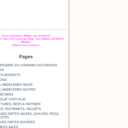
Vous souhaitez alléger vos recettes?
z mon tout nouveau blog "Les Délices D'Hélène
Allégés"
Cliquez sur la photo !
Pages
ERSAIRE (OU GRANDES OCCASIONS)
TIF
ES DESSERTS
SONS
, MADELEINES SALES
, MADELEINES SUCRES
SECAKES
OLAT CHOCOLAT
TURES, PATES A TARTINER
ES, ENTREMETS, YAOURTS
ES,TARTES SALEES, QUICHES, PIZZA,
LETES
UES,TARTES SUCREES
BLES SALES