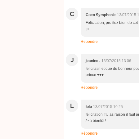
C
Coco Symphonie
13/07/2015 
Félicitation, profitez bien de c
:p
Répondre
J
jeanine .
13/07/2015 13:06
félicitatin et que du bonheur pour
prince.♥♥♥
Répondre
L
lolo
13/07/2015 10:25
félicitation ! tu as raison il faut
/> à bientôt !
Répondre