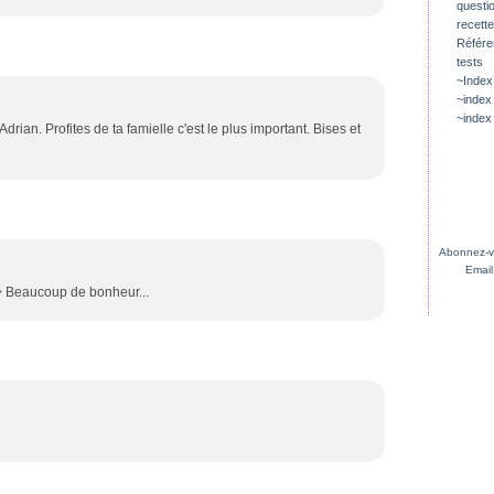
questio
recette
Référ
tests
~Index
~index
~index
Adrian. Profites de ta famielle c'est le plus important. Bises et
Abonnez-vo
Email
 /> Beaucoup de bonheur...