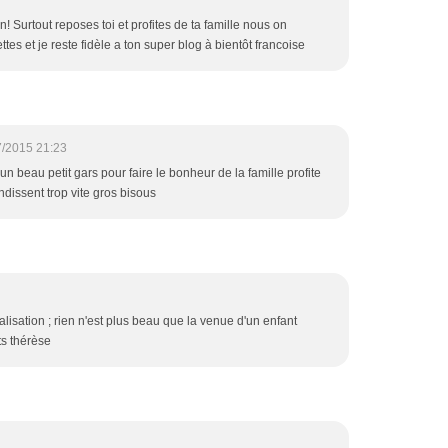
on! Surtout reposes toi et profites de ta famille nous on
tes et je reste fidèle a ton super blog à bientôt francoise
7/2015 21:23
un beau petit gars pour faire le bonheur de la famille profite
ndissent trop vite gros bisous
alisation ; rien n'est plus beau que la venue d'un enfant
ts thérèse