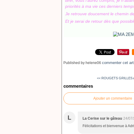
Bref, vous l'aurez compris, je n'aba
priorités à ma vie ces derniers temp
Je retrouve doucement le chemin de l
Et je serai de retour dès que possible
commenter cet art
Published by helene06
<< ROUGETS GRILLES 
commentaires
Ajouter un commentaire
L
La Cerise sur le gâteau
24/07/
Félicitations et bienvenue à Adr