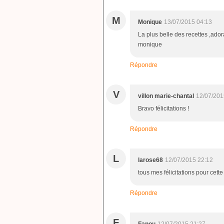
M
Monique
13/07/2015 04:13
La plus belle des recettes ,adora
monique
Répondre
V
villon marie-chantal
12/07/201
Bravo félicitations !
Répondre
L
larose68
12/07/2015 22:12
tous mes félicitations pour cette
Répondre
F
Fanou
12/07/2015 21:27