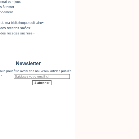
nnaires - jeux
s à tester
encement
 de ma bibliothèque culinaire~
 des recettes salées~
 des recettes sucrées~
Newsletter
us pour être averti des nouveaux articles publiés.