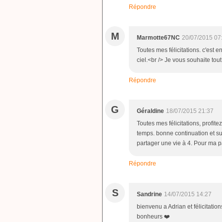
Répondre
M
Marmotte67NC
20/07/2015 07
Toutes mes félicitations. c'est e
ciel.<br /> Je vous souhaite tou
Répondre
G
Géraldine
18/07/2015 21:37
Toutes mes félicitations, profit
temps. bonne continuation et sur
partager une vie à 4. Pour ma p
Répondre
S
Sandrine
14/07/2015 14:27
bienvenu a Adrian et félicitati
bonheurs ❤️