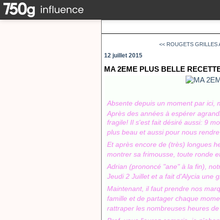
<< ROUGETS GRILLES 
12 juillet 2015
MA 2EME PLUS BELLE RECETTE
Absente depuis un moment par ici, 
Après des années à espérer agrandir la
fragile! Il s'est fait désiré aussi:
9 moi
plus beau et aussi pour nous rendre 
Et après encore de (très) longues heu
montrer sa frimousse, toute ronde et
Adrian (prononcé "ane" à la fin), no
Jeudi 2 Juillet et a fait d'Alycia une
Maintenant, il faut prendre nos marq
famille et de partager chaque momen
rattraper les nombreuses heures de