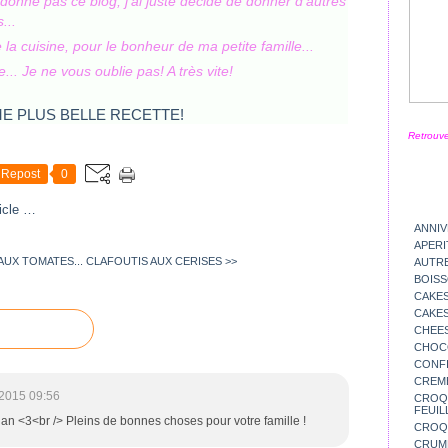
ndonne pas ce blog, j'ai juste décidé de donner d'autres
s...
a cuisine, pour le bonheur de ma petite famille...
... Je ne vous oublie pas! A très vite!
Retrouve
Repost
0
icle
…
ANNIV
APERI
AUX TOMATES...
CLAFOUTIS AUX CERISES >>
AUTR
BOIS
CAKES
CAKES
CHEE
CHOC
CONFI
CREM
2015 09:56
CROQU
FEUIL
ian <3<br /> Pleins de bonnes choses pour votre famille !
CROQ
CRUM