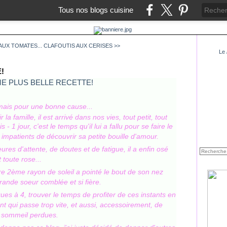
Tous nos blogs cuisine
AUX TOMATES...
CLAFOUTIS AUX CERISES >>
Le
!
mais pour une bonne cause...
 famille, il est arrivé dans nos vies, tout petit, tout
s - 1 jour, c'est le temps qu'il lui a fallu pour se faire le
impatients de découvrir sa petite bouille d'amour.
res d'attente, de doutes et de fatigue, il a enfin osé
 toute rose...
tre 2ème rayon de soleil a pointé le bout de son nez
 grande soeur comblée et si fière.
ues à 4, trouver le temps de profiter de ces instants en
t qui passe trop vite, et aussi, accessoirement, de
 sommeil perdues.