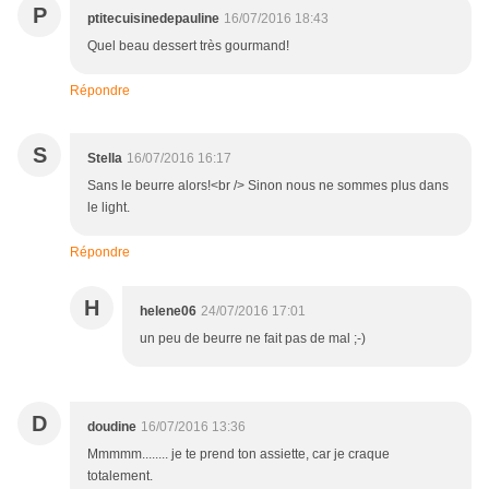
P
ptitecuisinedepauline
16/07/2016 18:43
Quel beau dessert très gourmand!
Répondre
S
Stella
16/07/2016 16:17
Sans le beurre alors!<br /> Sinon nous ne sommes plus dans
le light.
Répondre
H
helene06
24/07/2016 17:01
un peu de beurre ne fait pas de mal ;-)
D
doudine
16/07/2016 13:36
Mmmmm........ je te prend ton assiette, car je craque
totalement.