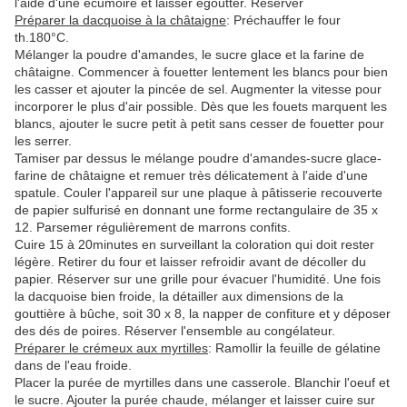
l'aide d'une écumoire et laisser égoutter. Réserver
Préparer la dacquoise à la châtaigne
: Préchauffer le four
th.180°C.
Mélanger la poudre d'amandes, le sucre glace et la farine de
châtaigne. Commencer à fouetter lentement les blancs pour bien
les casser et ajouter la pincée de sel. Augmenter la vitesse pour
incorporer le plus d'air possible. Dès que les fouets marquent les
blancs, ajouter le sucre petit à petit sans cesser de fouetter pour
les serrer.
Tamiser par dessus le mélange poudre d'amandes-sucre glace-
farine de châtaigne et remuer très délicatement à l'aide d'une
spatule. Couler l'appareil sur une plaque à pâtisserie recouverte
de papier sulfurisé en donnant une forme rectangulaire de 35 x
12. Parsemer régulièrement de marrons confits.
Cuire 15 à 20minutes en surveillant la coloration qui doit rester
légère. Retirer du four et laisser refroidir avant de décoller du
papier. Réserver sur une grille pour évacuer l'humidité. Une fois
la dacquoise bien froide, la détailler aux dimensions de la
gouttière à bûche, soit 30 x 8, la napper de confiture et y déposer
des dés de poires. Réserver l'ensemble au congélateur.
Préparer le crémeux aux myrtilles
: Ramollir la feuille de gélatine
dans de l'eau froide.
Placer la purée de myrtilles dans une casserole. Blanchir l'oeuf et
le sucre. Ajouter la purée chaude, mélanger et laisser cuire sur