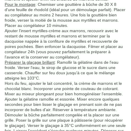
Pour le montage
: Chemiser une gouttière à bûche de 30 X 8
d'une feuille de rhodoîd (idéal pour un démoulage parfait). Placer
au congélateur au moins 2 heures. Une fois la gouttière bien
froide, verser la moitié de la mousse aux myrtilles et marrons.
Placer au congélateur 10 minutes.
Ajouter l'insert myrtilles-crème aux marrons, recouvrir avec le
restant de mousse myrtilles et marrons et terminer par la
dacquoise nappée à la confiture de myrtilles et recouverte de
poires pochées. Bien enfoncer la dacquoise. Filmer et placer au
congélateur 24h (vous pouvez parfaitement la préparer à
l'avance et la conserver au congélateur).
Préparer la glaçage brillant
: Ramollir la gélatine dans de l'eau
froide. Verser l'eau, le sirop de glucose et le sucre dans une
casserole. Chauffer sur feu doux jusqu'à ce que le mélange
atteigne les 103°C.
Hors du feu, ajouter le lait concentré, la crème de marrons et le
chocolat blanc. Incorporer une pointe de couteau de colorant.
Mixer au mixeur plongeant pour bien homogénéiser l'ensemble.
Ajouter la gélatine ramollie et essorée. Mixer encore quelques
secondes pour bien lisser le glaçage en prenant soin de ne pas
incorporer de bulles d'air. Réserver à température ambiante.
Démouler la bûche parfaitement congelée et la placer sur une
grille. Poser la grille sur une plaque à pâtisserie (pour récupérer
le glaçage). Verser le glaçage à 35°C uniformément en une seule
fois. Laisser l'excédent s'écouler quelques minutes. Déposer sur