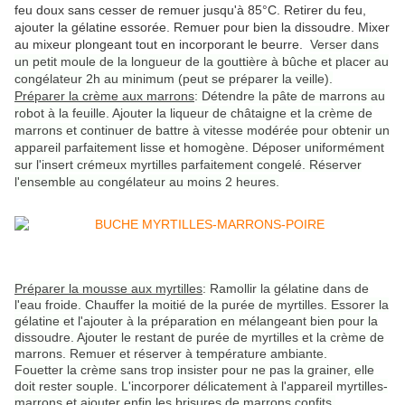
feu doux sans cesser de remuer jusqu'à 85°C. Retirer du feu,
ajouter la gélatine essorée. Remuer pour bien la dissoudre. Mixer
au mixeur plongeant tout en incorporant le beurre.
Verser dans
un petit moule de la longueur de la gouttière à bûche et placer au
congélateur 2h au minimum (peut se préparer la veille).
Préparer la crème aux marrons
: Détendre la pâte de marrons au
robot à la feuille. Ajouter la liqueur de châtaigne et la crème de
marrons et continuer de battre à vitesse modérée pour obtenir un
appareil parfaitement lisse et homogène. Déposer uniformément
sur l'insert crémeux myrtilles parfaitement congelé. Réserver
l'ensemble au congélateur au moins 2 heures.
Préparer la mousse aux myrtilles
: Ramollir la gélatine dans de
l'eau froide. Chauffer la moitié de la purée de myrtilles. Essorer la
gélatine et l'ajouter à la préparation en mélangeant bien pour la
dissoudre. Ajouter le restant de purée de myrtilles et la crème de
marrons. Remuer et réserver à température ambiante.
Fouetter la crème sans trop insister pour ne pas la grainer, elle
doit rester souple. L'incorporer délicatement à l'appareil myrtilles-
marrons et ajouter enfin les brisures de marrons confits.