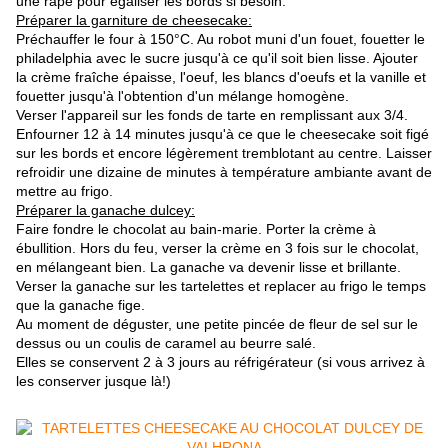
une râpe pour égaliser les bords si besoin.
Préparer la garniture de cheesecake:
Préchauffer le four à 150°C. Au robot muni d'un fouet, fouetter le
philadelphia avec le sucre jusqu'à ce qu'il soit bien lisse. Ajouter
la crème fraîche épaisse, l'oeuf, les blancs d'oeufs et la vanille et
fouetter jusqu'à l'obtention d'un mélange homogène.
Verser l'appareil sur les fonds de tarte en remplissant aux 3/4.
Enfourner 12 à 14 minutes jusqu'à ce que le cheesecake soit figé
sur les bords et encore légèrement tremblotant au centre. Laisser
refroidir une dizaine de minutes à température ambiante avant de
mettre au frigo.
Préparer la ganache dulcey:
Faire fondre le chocolat au bain-marie. Porter la crème à
ébullition. Hors du feu, verser la crème en 3 fois sur le chocolat,
en mélangeant bien. La ganache va devenir lisse et brillante.
Verser la ganache sur les tartelettes et replacer au frigo le temps
que la ganache fige.
Au moment de déguster, une petite pincée de fleur de sel sur le
dessus ou un coulis de caramel au beurre salé.
Elles se conservent 2 à 3 jours au réfrigérateur (si vous arrivez à
les conserver jusque là!)