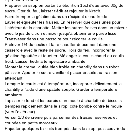
Préparer un sirop en portant à ébullition 15cl d'eau avec 80g de
sucre. Oter du feu, laisser tiédir et rajouter le kirsch.
Faire tremper la gélatine dans un récipient d'eau froide.
Laver et équeuter les fraises. En réserver quelques unes pour
l'intérieur de la charlotte. Mettre les autres fraises dans un mixeur
avec le jus de citron et mixer jusqu'à obtenir une purée lisse.
Transvaser dans une passoire pour récolter le coulis.
Prélever 1/4 du coulis et faire chauffer doucement dans une
casserole avec le reste de sucre. Hors du feu, incorporer la
gélatine égouttée et fouetter. Mélanger le coulis chaud au coulis
froid. Laisser tiédir à température ambiante.
Monter la crème liquide bien froide en chantilly dans un robot
pâtissier. Ajouter le sucre vanillé et placer ensuite au frais en
attendant.
Lorsque le coulis est à température, incorporer délicatement la
chantilly à l'aide d'une spatule souple. Garder à température
ambiante.
Tapisser le fond et les parois d'un moule à charlotte de biscuits
trempés rapidement dans le sirop, côté bombé contre le moule
(vers l'extérieur).
Verser 1/3 de crème puis parsemer des fraises réservées et
coupées en petits morceaux.
Rajouter quelques biscuits trempés dans le sirop, puis couvrir du