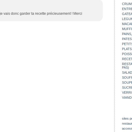
CRUM
ENTR
 je vais donc garder ta recette précieusement ! Merci
GATE
LEGU
MACA
MUFFI
PAINS
PATES
PETIT
PLATS
POISS
RECE
REST
PAS)
SALA
SOUF
SOUP
SUCR
VERR
VIAND
sites p
restau
access