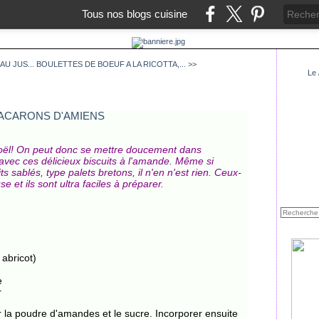
Tous nos blogs cuisine
U JUS...
BOULETTES DE BOEUF A LA RICOTTA,... >>
Le
 Noël! On peut donc se mettre doucement dans
avec ces délicieux biscuits à l'amande. Même si
ts sablés, type palets bretons, il n'en n'est rien. Ceux-
 et ils sont ultra faciles à préparer.
 abricot)
e
r
er la poudre d'amandes et le sucre. Incorporer ensuite