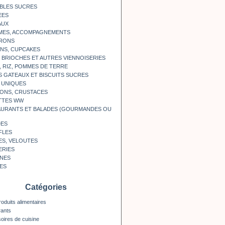
BLES SUCRES
EES
AUX
MES, ACCOMPAGNEMENTS
RONS
NS, CUPCAKES
, BRIOCHES ET AUTRES VIENNOISERIES
, RIZ, POMMES DE TERRE
S GATEAUX ET BISCUITS SUCRES
 UNIQUES
ONS, CRUSTACES
TTES WW
AURANTS ET BALADES (GOURMANDES OU
DES
FLES
ES, VELOUTES
ERIES
INES
ES
Catégories
roduits alimentaires
rants
oires de cuisine