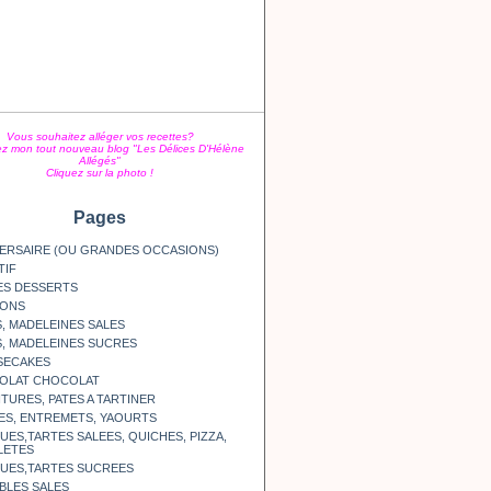
Vous souhaitez alléger vos recettes?
z mon tout nouveau blog "Les Délices D'Hélène
Allégés"
Cliquez sur la photo !
Pages
ERSAIRE (OU GRANDES OCCASIONS)
TIF
ES DESSERTS
SONS
, MADELEINES SALES
, MADELEINES SUCRES
SECAKES
OLAT CHOCOLAT
TURES, PATES A TARTINER
ES, ENTREMETS, YAOURTS
ES,TARTES SALEES, QUICHES, PIZZA,
LETES
UES,TARTES SUCREES
BLES SALES