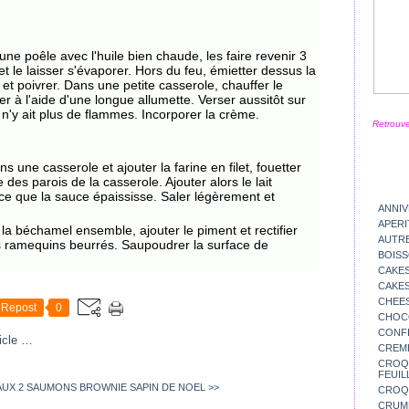
une poêle avec l'huile bien chaude, les faire revenir 3
t le laisser s'évaporer. Hors du feu, émietter dessus la
m et poivrer. Dans une petite casserole, chauffer le
r à l'aide d'une longue allumette. Verser aussitôt sur
 n'y ait plus de flammes. Incorporer la crème.
Retrouve
s une casserole et ajouter la farine en filet, fouetter
des parois de la casserole. Ajouter alors le lait
 ce que la sauce épaississe. Saler légèrement et
ANNIV
APERI
la béchamel ensemble, ajouter le piment et rectifier
AUTR
s ramequins beurrés. Saupoudrer la surface de
BOIS
CAKES
CAKES
CHEE
Repost
0
CHOC
CONFI
icle
…
CREM
CROQU
FEUIL
AUX 2 SAUMONS
BROWNIE SAPIN DE NOEL >>
CROQ
CRUM