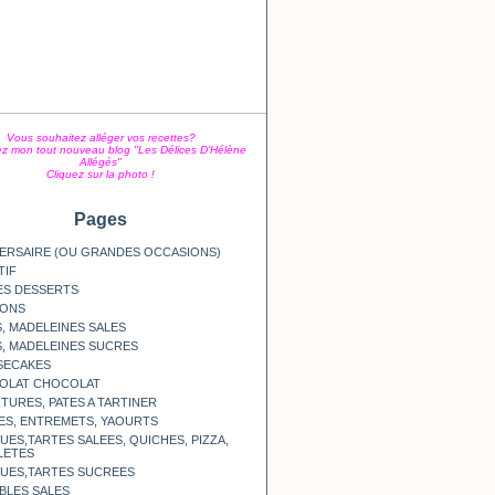
Vous souhaitez alléger vos recettes?
z mon tout nouveau blog "Les Délices D'Hélène
Allégés"
Cliquez sur la photo !
Pages
ERSAIRE (OU GRANDES OCCASIONS)
TIF
ES DESSERTS
SONS
, MADELEINES SALES
, MADELEINES SUCRES
SECAKES
OLAT CHOCOLAT
TURES, PATES A TARTINER
ES, ENTREMETS, YAOURTS
ES,TARTES SALEES, QUICHES, PIZZA,
LETES
UES,TARTES SUCREES
BLES SALES