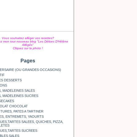
Vous souhaitez alléger vos recettes?
z mon tout nouveau blog "Les Délices D'Hélène
Allégés"
Cliquez sur la photo !
Pages
ERSAIRE (OU GRANDES OCCASIONS)
TIF
ES DESSERTS
SONS
, MADELEINES SALES
, MADELEINES SUCRES
SECAKES
OLAT CHOCOLAT
TURES, PATES A TARTINER
ES, ENTREMETS, YAOURTS
ES,TARTES SALEES, QUICHES, PIZZA,
LETES
UES,TARTES SUCREES
BLES SALES