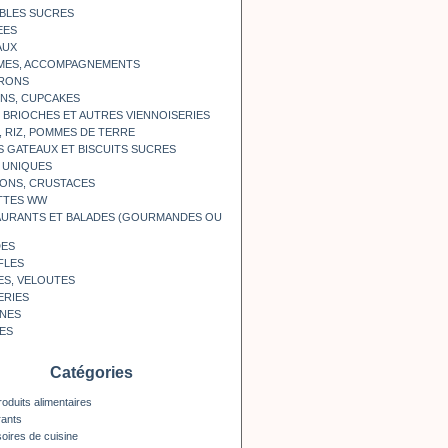
BLES SUCRES
EES
AUX
MES, ACCOMPAGNEMENTS
RONS
NS, CUPCAKES
, BRIOCHES ET AUTRES VIENNOISERIES
, RIZ, POMMES DE TERRE
S GATEAUX ET BISCUITS SUCRES
 UNIQUES
ONS, CRUSTACES
TTES WW
AURANTS ET BALADES (GOURMANDES OU
DES
FLES
ES, VELOUTES
ERIES
INES
ES
Catégories
roduits alimentaires
rants
oires de cuisine