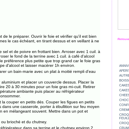
t de le préparer. Ouvrir le foie et vérifier qu'il est bien
Retrouve
nes le cas échéant, en tirant dessus et en veillant à ne
e sel et de poivre en frottant bien. Arroser avec 1 cuil. à
er le fond de la terrine avec 1 cuil. à café d'alcool
(de préférence plus petite que trop grand car le foie gras
upe d'alcool et laisser macérer 1h environ.
ANNIV
APERI
arer un bain-marie avec un plat à moitié rempli d'eau
AUTR
BOIS
r aluminium et placer un couvercle dessus. Placer la
CAKES
uire 20 à 30 minutes pour un foie gras mi-cuit. Retirer
CAKES
empérature ambiante puis placer au réfrigérateur
CHEE
 consommer.
CHOC
t la couper en petits dés. Couper les figues en petits
CONFI
 dans une casserole, porter à ébullition sur feu moyen
CREM
ron en mélangeant souvent. Mettre dans un pot et
CROQU
FEUIL
lé ou brioché et du chutney.
CROQ
éfrigérateur dans sa terrine et le chutney environ 2
CRUM