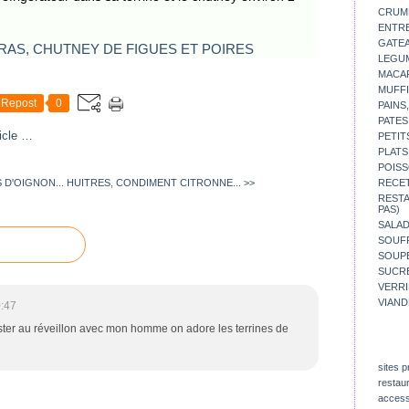
CRUM
ENTR
GATE
LEGU
MACA
MUFFI
Repost
0
PAINS
PATES
icle
…
PETIT
PLATS
POISS
 D'OIGNON...
HUITRES, CONDIMENT CITRONNE... >>
RECE
REST
PAS)
SALA
SOUF
SOUP
SUCR
VERR
VIAND
:47
ster au réveillon avec mon homme on adore les terrines de
sites p
restau
access