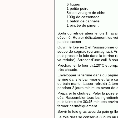
6 figues
1 petite poire
8cl de vinaigre de cidre
100g de cassonade
1 bâton de cannelle
1 pincée de piment
Sortir du réfrigérateur le fois 1h avan
déveiné. Retirer délicatement les vei
pas les casser.
Ouvrir le foie en 2 et l'assaisonner d
soupe de cognac (ou armagnac). Arros
puis presser le foie dans la terrine 
va réduire). Arroser d'une cuil. à so
Préchauffer le four th.120°C et prép
très chaude.
Envelopper la terrine dans du papie
terrine dans le bain-marie et faire c
du bain-marie, laisser refroidir à t
pendant 2 jours minimum avant de
Préparer le chutney: Peler la poire e
dés. Rassembler tous les ingrédients
puis faire cuire 30/45 minutes envi
fermer hermétiquement.
Servir le foie gras avec du pain gril
Le foie gras se conserve 8 jours au r