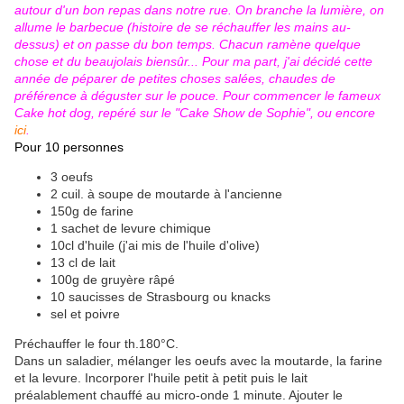
autour d'un bon repas dans notre rue. On branche la lumière, on
allume le barbecue (histoire de se réchauffer les mains au-
dessus) et on passe du bon temps. Chacun ramène quelque
chose et du beaujolais biensûr... Pour ma part, j'ai décidé cette
année de péparer de petites choses salées, chaudes de
préférence à déguster sur le pouce. Pour commencer le fameux
Cake hot dog, repéré sur le "Cake Show de Sophie", ou encore
ici
.
Pour 10 personnes
3 oeufs
2 cuil. à soupe de moutarde à l'ancienne
150g de farine
1 sachet de levure chimique
10cl d'huile (j'ai mis de l'huile d'olive)
13 cl de lait
100g de gruyère râpé
10 saucisses de Strasbourg ou knacks
sel et poivre
Préchauffer le four th.180°C.
Dans un saladier, mélanger les oeufs avec la moutarde, la farine
et la levure. Incorporer l'huile petit à petit puis le lait
préalablement chauffé au micro-onde 1 minute. Ajouter le