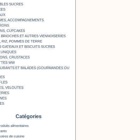
BLES SUCRES
EES
AUX
MES, ACCOMPAGNEMENTS
RONS
NS, CUPCAKES
, BRIOCHES ET AUTRES VIENNOISERIES
, RIZ, POMMES DE TERRE
S GATEAUX ET BISCUITS SUCRES
 UNIQUES
ONS, CRUSTACES
TTES WW
AURANTS ET BALADES (GOURMANDES OU
DES
FLES
ES, VELOUTES
ERIES
INES
ES
Catégories
roduits alimentaires
rants
oires de cuisine