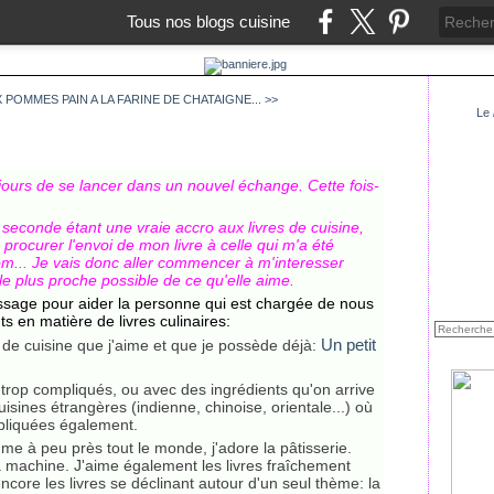
Tous nos blogs cuisine
X POMMES
PAIN A LA FARINE DE CHATAIGNE... >>
Le
jours de se lancer dans un nouvel échange. Cette fois-
e seconde étant une vraie accro aux livres de cuisine,
 procurer l'envoi de mon livre à celle qui m'a été
 nom... Je vais donc aller commencer à m'interesser
le plus proche possible de ce qu'elle aime.
essage pour aider la personne qui est chargée de nous
ts en matière de livres culinaires:
Un petit
s de cuisine que j'aime et que je possède déjà:
s trop compliqués, ou avec des ingrédients qu'on arrive
isines étrangères (indienne, chinoise, orientale...) où
mpliquées également.
mme à peu près tout le monde, j'adore la pâtisserie.
 machine. J'aime également les livres fraîchement
ncore les livres se déclinant autour d'un seul thème: la