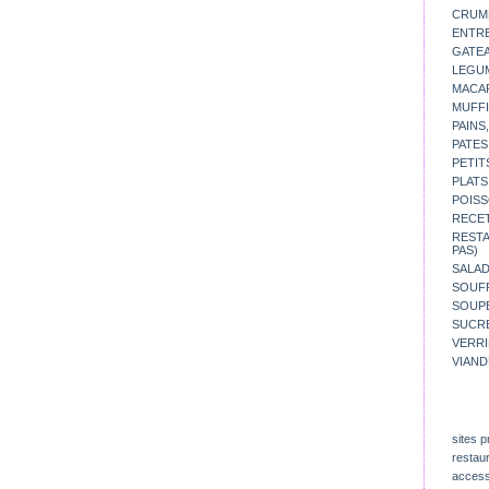
CRUM
ENTR
GATE
LEGU
MACA
MUFFI
PAINS
PATES
PETIT
PLATS
POISS
RECE
REST
PAS)
SALA
SOUF
SOUP
SUCR
VERR
VIAND
sites p
restau
access