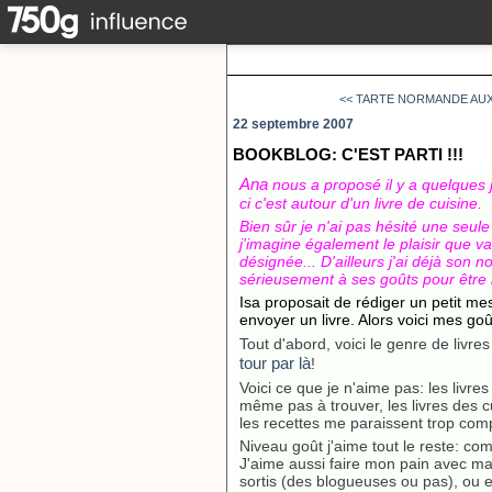
<< TARTE NORMANDE AU
22 septembre 2007
BOOKBLOG: C'EST PARTI !!!
Ana
nous a proposé il y a quelques 
ci c'est autour d'un livre de cuisine.
Bien sûr je n'ai pas hésité une seul
j'imagine également le plaisir que va
désignée... D'ailleurs j'ai déjà son
sérieusement
à ses goûts pour être 
Isa proposait de rédiger un petit m
envoyer un livre. Alors voici mes goû
Tout d'abord, voici le genre de livre
tour par là
!
Voici ce que je n'aime pas: les livre
même pas à trouver, les livres des cu
les recettes me paraissent trop co
Niveau goût j'aime tout le reste: co
J'aime aussi faire mon pain avec ma
sortis (des blogueuses ou pas), ou e