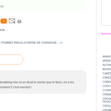
!!!
0
icle
…
Retrouve
X POMMES
PAIN A LA FARINE DE CHATAIGNE... >>
ANNIV
APERI
AUTR
BOIS
CAKES
CAKES
CHEE
our bookblog hier et on dirait le meme que le tiens, on a les
CHOC
ment !! c'est marrant !
CONFI
CREM
CROQU
FEUIL
CROQ
CRUM