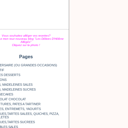
Vous souhaitez alléger vos recettes?
z mon tout nouveau blog "Les Délices D'Hélène
Allégés"
Cliquez sur la photo !
Pages
ERSAIRE (OU GRANDES OCCASIONS)
TIF
ES DESSERTS
SONS
, MADELEINES SALES
, MADELEINES SUCRES
SECAKES
OLAT CHOCOLAT
TURES, PATES A TARTINER
ES, ENTREMETS, YAOURTS
ES,TARTES SALEES, QUICHES, PIZZA,
LETES
UES,TARTES SUCREES
BLES SALES